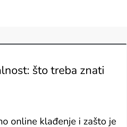
lnost: što treba znati
 online klađenje i zašto je