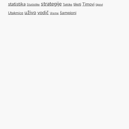
strategije
statistika
Timovi
tiketi
Statistike
Taktike
tipovi
uživo
vodič
šampioni
Utakmice
Vreme