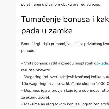
pojašnjenje u pisanom obliku pre registracije.
Tumačenje bonusa i kak
pada u zamke
Bonusi izgledaju primamljivo, ali iza privlačnog iz
ponudu:
– Vrsta bonusa: razlika između besplatnih
opklada
različite obaveze.
– Wagering (rollover) zahtjevi: izračunaj koliko 
10x wageringom zahteva klađenje ukupno 1000 € p
– Doprinos igara: provjeri koje igre doprinose rol
za akumulatore).
– Maksimalan ulog tokom bonusa i ograničenja tržišt