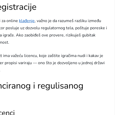
gistracije
i za online
klađenje
, važno je da razumeš razliku između
or posluje uz dozvolu regulatornog tela, poštuje poreske i
igrače. Ako zaobiđeš ove provere, rizikuješ gubitak
nost.
jt ima važeću licencu, koje zaštite igračima nudi i kakav je
er propisi variraju — ono što je dozvoljeno u jednoj državi
.
ciranog i regulisanog
cenci