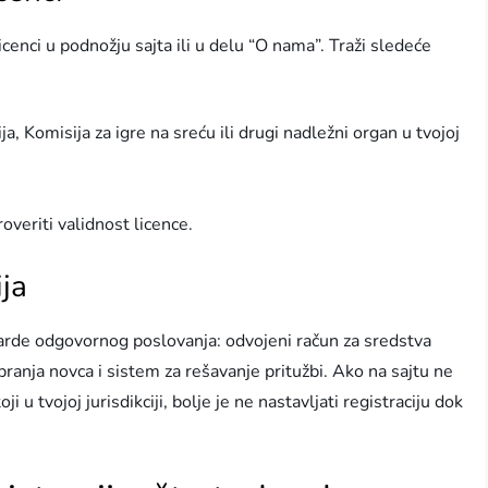
icenci u podnožju sajta ili u delu “O nama”. Traži sledeće
a, Komisija za igre na sreću ili drugi nadležni organ u tvojoj
overiti validnost licence.
ija
darde odgovornog poslovanja: odvojeni račun za sredstva
pranja novca i sistem za rešavanje pritužbi. Ako na sajtu ne
 u tvojoj jurisdikciji, bolje je ne nastavljati registraciju dok