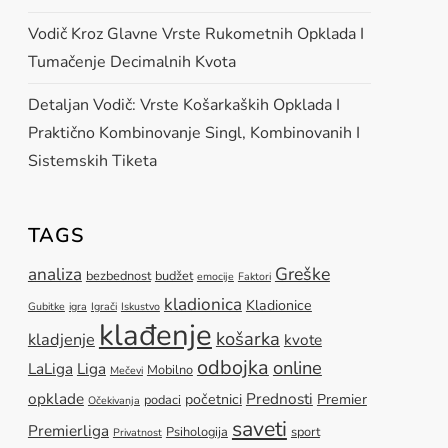
Vodič Kroz Glavne Vrste Rukometnih Opklada I
Tumačenje Decimalnih Kvota
Detaljan Vodič: Vrste Košarkaških Opklada I
Praktično Kombinovanje Singl, Kombinovanih I
Sistemskih Tiketa
TAGS
Greške
analiza
bezbednost
budžet
emocije
Faktori
kladionica
Kladionice
Gubitke
igra
Igrači
Iskustvo
klađenje
košarka
kladjenje
kvote
odbojka
online
LaLiga
Liga
Mobilno
Mečevi
opklade
Prednosti
početnici
Premier
podaci
Očekivanja
saveti
Premierliga
Psihologija
sport
Privatnost