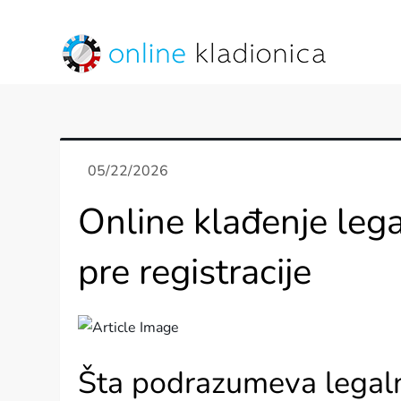
Skip
to
content
online kladionica
Online klađenje lega
pre registracije
Šta podrazumeva legalno