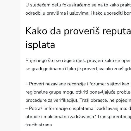
U sledećem delu fokusiraćemo se na to kako prakti
odredbi u pravilima i uslovima, i kako uporediti b
Kako da proveriš reputac
isplata
Prije nego što se registruješ, provjeri kako se ope
se gradi godinama i lako je proverljiva ako znaš gd
– Proveri nezavisne recenzije i forume: sajtovi kao š
regionalne grupe mogu otkriti ponavljajuće proble
procedure za verifikaciju). Traži obrasce, ne pojedi
– Potraži informacije o isplatama i zadržavanjima: d
obrade i maksimalna zadržavanja? Transparentni ope
trećih strana.