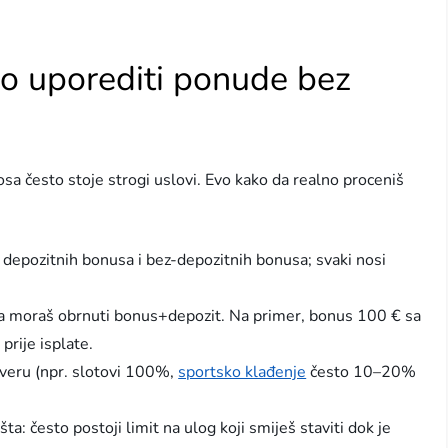
o uporediti ponude bez
nosa često stoje strogi uslovi. Evo kako da realno proceniš
, depozitnih bonusa i bez-depozitnih bonusa; svaki nosi
puta moraš obrnuti bonus+depozit. Na primer, bonus 100 € sa
rije isplate.
loveru (npr. slotovi 100%,
sportsko klađenje
često 10–20%
a: često postoji limit na ulog koji smiješ staviti dok je