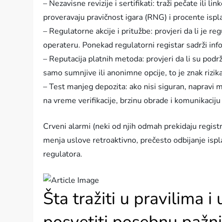
– Nezavisne revizije i sertifikati: traži pečate ili l
proveravaju pravičnost igara (RNG) i procente ispl
– Regulatorne akcije i pritužbe: provjeri da li je re
operateru. Ponekad regulatorni registar sadrži inf
– Reputacija platnih metoda: provjeri da li su podrž
samo sumnjive ili anonimne opcije, to je znak rizika
– Test manjeg depozita: ako nisi siguran, napravi ma
na vreme verifikacije, brzinu obrade i komunikaciju
Crveni alarmi (neki od njih odmah prekidaju registr
menja uslove retroaktivno, prečesto odbijanje ispla
regulatora.
Šta tražiti u pravilima 