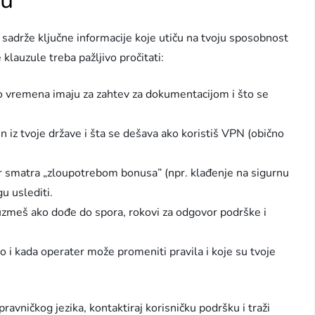
ju
 sadrže ključne informacije koje utiču na tvoju sposobnost
klauzule treba pažljivo pročitati:
liko vremena imaju za zahtev za dokumentacijom i što se
n iz tvoje države i šta se dešava ako koristiš VPN (obično
r smatra „zloupotrebom bonusa” (npr. klađenje na sigurnu
u uslediti.
duzmeš ako dođe do spora, rokovi za odgovor podrške i
i kada operater može promeniti pravila i koje su tvoje
ravničkog jezika, kontaktiraj korisničku podršku i traži