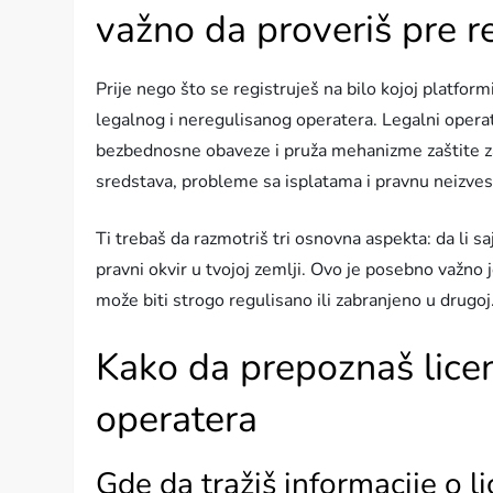
važno da proveriš pre re
Prije nego što se registruješ na bilo kojoj platform
legalnog i neregulisanog operatera. Legalni operat
bezbednosne obaveze i pruža mehanizme zaštite za 
sredstava, probleme sa isplatama i pravnu neizves
Ti trebaš da razmotriš tri osnovna aspekta: da li sa
pravni okvir u tvojoj zemlji. Ovo je posebno važno j
može biti strogo regulisano ili zabranjeno u drugoj
Kako da prepoznaš licen
operatera
Gde da tražiš informacije o li