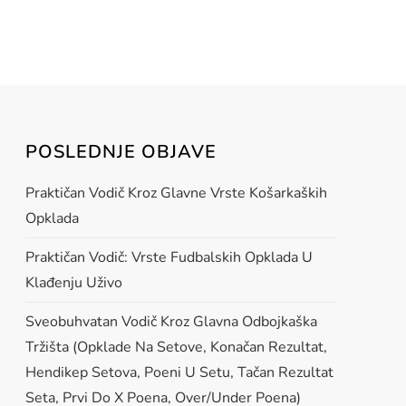
POSLEDNJE OBJAVE
Praktičan Vodič Kroz Glavne Vrste Košarkaških
Opklada
Praktičan Vodič: Vrste Fudbalskih Opklada U
Klađenju Uživo
Sveobuhvatan Vodič Kroz Glavna Odbojkaška
Tržišta (opklade Na Setove, Konačan Rezultat,
Hendikep Setova, Poeni U Setu, Tačan Rezultat
Seta, Prvi Do X Poena, Over/under Poena)