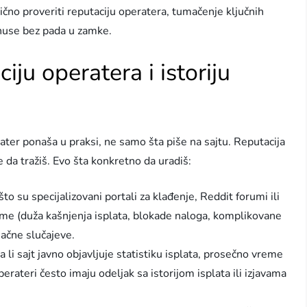
čno proveriti reputaciju operatera, tumačenje ključnih
onuse bez pada u zamke.
iju operatera i istoriju
rater ponaša u praksi, ne samo šta piše na sajtu. Reputacija
e da tražiš. Evo šta konkretno da uradiš:
to su specijalizovani portali za klađenje, Reddit forumi ili
me (duža kašnjenja isplata, blokade naloga, komplikovane
načne slučajeve.
a li sajt javno objavljuje statistiku isplata, prosečno vreme
rateri često imaju odeljak sa istorijom isplata ili izjavama