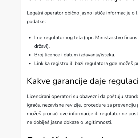
Legalni operator obično jasno ističe informacije o l
podatke:
Ime regulatornog tela (npr. Ministarstvo finansij
državi).
Broj licence i datum izdavanja/isteka.
Link ka registru ili bazi regulatora gde možeš pr
Kakve garancije daje regulac
Licencirani operatori su obavezni da poštuju stan
igrača, nezavisne revizije, procedure za prevenciju 
možeš pronaći ove informacije ili regulator ne postoji
ne dobiješ jasne dokaze o legitimnosti.