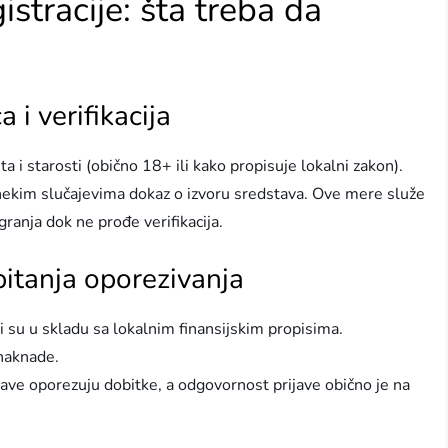
istracije: šta treba da
a i verifikacija
a i starosti (obično 18+ ili kako propisuje lokalni zakon).
 nekim slučajevima dokaz o izvoru sredstava. Ove mere služe
granja dok ne prođe verifikacija.
pitanja oporezivanja
i su u skladu sa lokalnim finansijskim propisima.
 naknade.
ve oporezuju dobitke, a odgovornost prijave obično je na