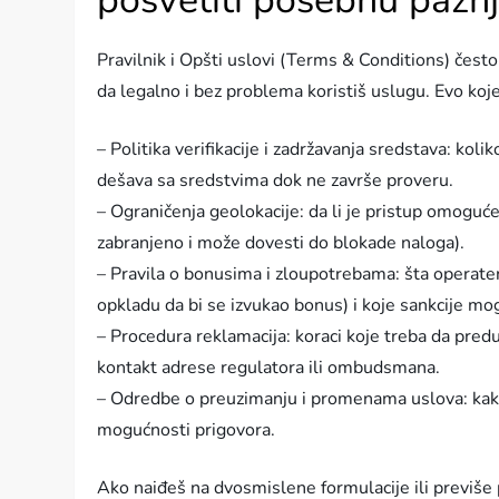
posvetiti posebnu pažn
Pravilnik i Opšti uslovi (Terms & Conditions) često
da legalno i bez problema koristiš uslugu. Evo koje 
– Politika verifikacije i zadržavanja sredstava: ko
dešava sa sredstvima dok ne završe proveru.
– Ograničenja geolokacije: da li je pristup omoguće
zabranjeno i može dovesti do blokade naloga).
– Pravila o bonusima i zloupotrebama: šta operate
opkladu da bi se izvukao bonus) i koje sankcije mog
– Procedura reklamacija: koraci koje treba da pre
kontakt adrese regulatora ili ombudsmana.
– Odredbe o preuzimanju i promenama uslova: kako 
mogućnosti prigovora.
Ako naiđeš na dvosmislene formulacije ili previše p