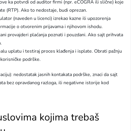
inkove ka potvrdi od auditor firmi (npr. eCOGRA ili slične) koje
ate (RTP). Ako to nedostaje, budi oprezan.
gulator (naveden u licenci) izrekao kazne ili upozorenja
ormacije o otvorenim prijavama i njihovom ishodu.
ani provajderi plaćanja poznati i pouzdani. Ako sajt prihvata
.
lu uplatu i testiraj proces klađenja i isplate. Obrati pažnju
 korisničke podrške.
aciju): nedostatak jasnih kontakata podrške, znaci da sajt
ta bez opravdanog razloga, ili negativne istorije kod
i uslovima kojima trebaš