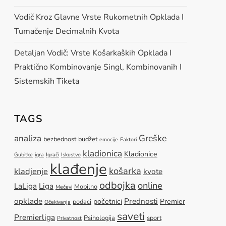
Vodič Kroz Glavne Vrste Rukometnih Opklada I
Tumačenje Decimalnih Kvota
Detaljan Vodič: Vrste Košarkaških Opklada I
Praktično Kombinovanje Singl, Kombinovanih I
Sistemskih Tiketa
TAGS
Greške
analiza
bezbednost
budžet
emocije
Faktori
kladionica
Kladionice
Gubitke
igra
Igrači
Iskustvo
klađenje
košarka
kladjenje
kvote
odbojka
online
LaLiga
Liga
Mobilno
Mečevi
opklade
Prednosti
početnici
Premier
podaci
Očekivanja
saveti
Premierliga
Psihologija
sport
Privatnost