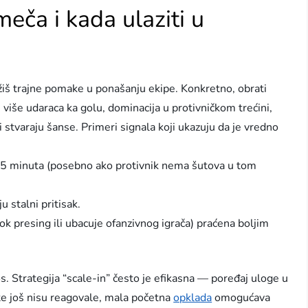
ča i kada ulaziti u
trajne pomake u ponašanju ekipe. Konkretno, obrati
 više udaraca ka golu, dominacija u protivničkom trećini,
ji stvaraju šanse. Primeri signala koji ukazuju da je vredno
0–15 minuta (posebno ako protivnik nema šutova u tom
u stalni pritisak.
sok presing ili ubacuje ofanzivnog igrača) praćena boljim
. Strategija “scale-in” često je efikasna — poređaj uloge u
te još nisu reagovale, mala početna
opklada
omogućava