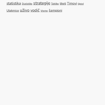
strategije
statistika
Timovi
tiketi
Statistike
Taktike
tipovi
uživo
vodič
šampioni
Utakmice
Vreme