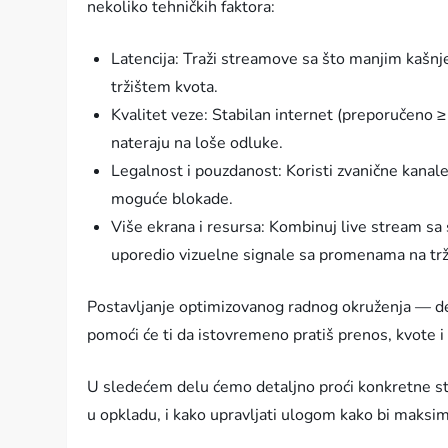
nekoliko tehničkih faktora:
Latencija: Traži streamove sa što manjim kašnj
tržištem kvota.
Kvalitet veze: Stabilan internet (preporučeno 
nateraju na loše odluke.
Legalnost i pouzdanost: Koristi zvanične kanale
moguće blokade.
Više ekrana i resursa: Kombinuj live stream sa 
uporedio vizuelne signale sa promenama na trž
Postavljanje optimizovanog radnog okruženja — d
pomoći će ti da istovremeno pratiš prenos, kvote i
U sledećem delu ćemo detaljno proći konkretne str
u opkladu, i kako upravljati ulogom kako bi maksim