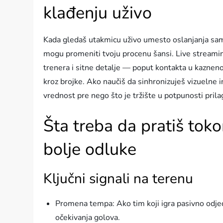
klađenju uživo
Kada gledaš utakmicu uživo umesto oslanjanja sam
mogu promeniti tvoju procenu šansi. Live streamin
trenera i sitne detalje — poput kontakta u kazneno
kroz brojke. Ako naučiš da sinhronizuješ vizueln
vrednost pre nego što je tržište u potpunosti pril
Šta treba da pratiš tok
bolje odluke
Ključni signali na terenu
Promena tempa: Ako tim koji igra pasivno odjed
očekivanja golova.