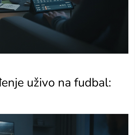
đenje uživo na fudbal: