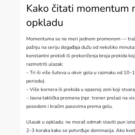
Kako čitati momentum me
opkladu
Momentuma se ne meri jednom promenom — tražiš 
pažnju na seriju događaja dužu od nekoliko minuta:
konstantni prekidi ili prekoričenja broja prekida ko
razmotriti ulazak:
– Tri ili više šuteva u okvir gola u razmaku od 1
periodu).
– Više kornera ili prekida u opasnoj zoni koji stvaraj
– Jasna taktička promena (npr. trener prelazi na vi
posedom i kraćim pasovima prema golu.
Ulazak u opkladu: ne moraš odmah staviti pun iznos
2–3 koraka kako se potvrđuje dominacija. Ako kvo