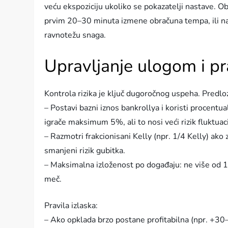
veću ekspoziciju ukoliko se pokazatelji nastave. Ob
prvim 20–30 minuta izmene obračuna tempa, ili nak
ravnotežu snaga.
Upravljanje ulogom i pra
Kontrola rizika je ključ dugoročnog uspeha. Predlo
– Postavi bazni iznos bankrollya i koristi procent
igrače maksimum 5%, ali to nosi veći rizik fluktuaci
– Razmotri frakcionisani Kelly (npr. 1/4 Kelly) ako
smanjeni rizik gubitka.
– Maksimalna izloženost po događaju: ne više od 
meč.
Pravila izlaska:
– Ako opklada brzo postane profitabilna (npr. +30