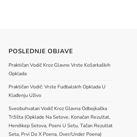
POSLEDNJE OBJAVE
Praktičan Vodič Kroz Glavne Vrste Košarkaških
Opklada
Praktičan Vodič: Vrste Fudbalskih Opklada U
Klađenju Uživo
Sveobuhvatan Vodič Kroz Glavna Odbojkaška
Tržišta (opklade Na Setove, Konačan Rezultat,
Hendikep Setova, Poeni U Setu, Tačan Rezultat
Seta, Prvi Do X Poena, Over/under Poena)