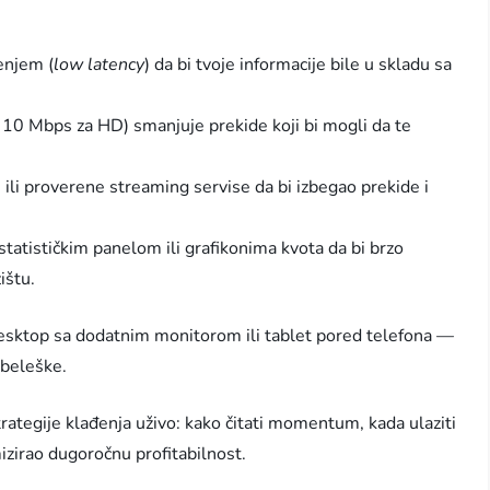
enjem (
low latency
) da bi tvoje informacije bile u skladu sa
≥ 10 Mbps za HD) smanjuje prekide koji bi mogli da te
 ili proverene streaming servise da bi izbegao prekide i
statističkim panelom ili grafikonima kvota da bi brzo
ištu.
esktop sa dodatnim monitorom ili tablet pored telefona —
 beleške.
ategije klađenja uživo: kako čitati momentum, kada ulaziti
izirao dugoročnu profitabilnost.