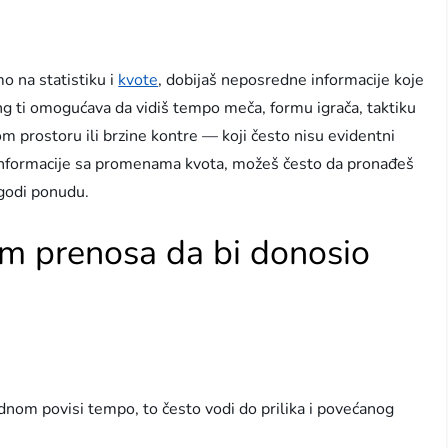
o na statistiku i
kvote
, dobijaš neposredne informacije koje
g ti omogućava da vidiš tempo meča, formu igrača, taktiku
m prostoru ili brzine kontre — koji često nisu evidentni
e informacije sa promenama kvota, možeš često da pronađeš
agodi ponudu.
om prenosa da bi donosio
nom povisi tempo, to često vodi do prilika i povećanog