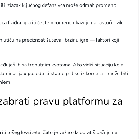
 ili izlazak ključnog defanzivca može odmah promeniti
ka fizička igra ili česte opomene ukazuju na rastući rizik
en utiču na preciznost šuteva i brzinu igre — faktori koji
đuješ ih sa trenutnim kvotama. Ako vidiš situaciju koja
dominacija u posedu ili stalne prilike iz kornera—može biti
anjem.
izabrati pravu platformu za
 ili lošeg kvaliteta. Zato je važno da obratiš pažnju na