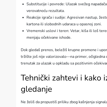
Substitucije i povrede: Ulazak svežeg napadača
verovatnoću rezultata.
Reakcije igrača i sudije: Agresivan nastup, žesto
kartona ili slobodnih udaraca u opasnoj zoni.
Vremenski uslovi i teren: Vetar, kiša ili loš ter
menjaju očekivane ishode.
Dok gledaš prenos, beležiš krupne promene i upore
tržište još nije valorizovalo—na primer, očigledna 
trenutak za ulazak u opkladu sa pozitivnim očekiv
Tehnički zahtevi i kako 
gledanje
Ne želiš da propustiš priliku zbog kašnjenja signala