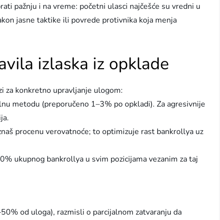
rati pažnju i na vreme: početni ulasci najčešće su vredni u
on jasne taktike ili povrede protivnika koja menja
vila izlaska iz opklade
zi za konkretno upravljanje ulogom:
ualnu metodu (preporučeno 1–3% po opkladi). Za agresivnije
ja.
 znaš procenu verovatnoće; to optimizuje rast bankrollya uz
10% ukupnog bankrollya u svim pozicijama vezanim za taj
–50% od uloga), razmisli o parcijalnom zatvaranju da