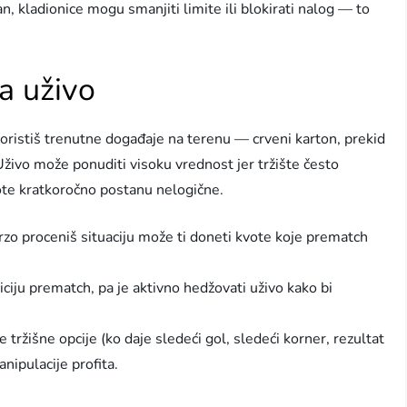
n, kladionice mogu smanjiti limite ili blokirati nalog — to
ja uživo
oristiš trenutne događaje na terenu — crveni karton, prekid
Uživo može ponuditi visoku vrednost jer tržište često
ote kratkoročno postanu nelogične.
o proceniš situaciju može ti doneti kvote koje prematch
ciju prematch, pa je aktivno hedžovati uživo kako bi
tržišne opcije (ko daje sledeći gol, sledeći korner, rezultat
nipulacije profita.