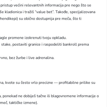
 pristup većini relevantnih informacija pre nego što se
 kladionica i tražiš “value bet”. Takođe, specijalizovana
ni hendikepi) su obično dostupnija pre meča, što ti
nagle promene izokrenuti tvoju opkladu.
take, postaviti granice i raspodeliti bankroll prema
no, bez žurbe i live adrenalina.
 kvote su često vrlo precizne — profitabilne prilike su
, ponekad ne dobiješ tačne ili blagovremene informacije o
eč, taktičke izmene).