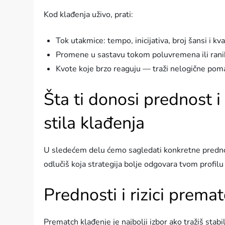
Kod klađenja uživo, prati:
Tok utakmice: tempo, inicijativa, broj šansi i kval
Promene u sastavu tokom poluvremena ili rani
Kvote koje brzo reaguju — traži nelogične poma
Šta ti donosi prednost i k
stila klađenja
U sledećem delu ćemo sagledati konkretne prednost
odlučiš koja strategija bolje odgovara tvom profil
Prednosti i rizici prema
Prematch klađenje je najbolji izbor ako tražiš stab