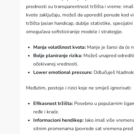
prednosti su transparentnost tržišta i vreme: imaš
kvote zaključaju, možeš da uporediš ponude kod više
tržišta (asian handicap, dublje statistike, specijal
omogućava sofisticiranije modele i strategije.
Manja volatilnost kvota:
Manje je šansi da će 
Bolje planiranje rizika:
Možeš unapred odrediti s
očekivanoj vrednosti.
Lower emotional pressure:
Odlučuješ hladnokrv
Međutim, postoje i rizici koje ne smiješ ignorisati:
Efikasnost tržišta:
Posebno u popularnim ligama,
ređe i kraće.
Informacioni hendikep:
Iako imaš više vremena
sitnim promenama (povrede sat vremena pred m