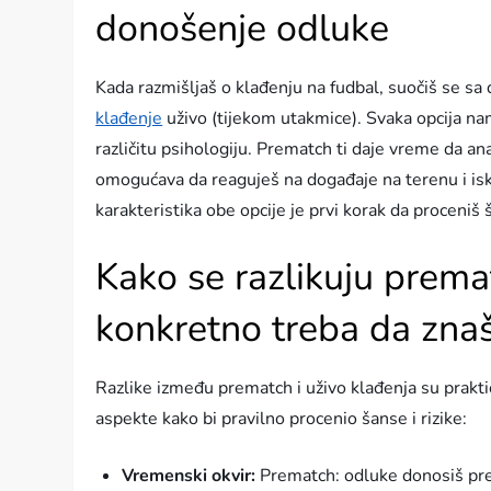
donošenje odluke
Kada razmišljaš o klađenju na fudbal, suočiš se sa
klađenje
uživo (tijekom utakmice). Svaka opcija na
različitu psihologiju. Prematch ti daje vreme da ana
omogućava da reaguješ na događaje na terenu i i
karakteristika obe opcije je prvi korak da proceniš št
Kako se razlikuju prema
konkretno treba da zna
Razlike između prematch i uživo klađenja su praktič
aspekte kako bi pravilno procenio šanse i rizike:
Vremenski okvir:
Prematch: odluke donosiš pre