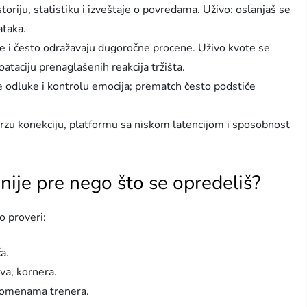
toriju, statistiku i izveštaje o povredama. Uživo: oslanjaš se
ataka.
e i često odražavaju dugoročne procene. Uživo kvote se
loataciju prenaglašenih reakcija tržišta.
 odluke i kontrolu emocija; prematch često podstiče
rzu konekciju, platformu sa niskom latencijom i sposobnost
dnije pre nego što se opredeliš?
o proveri:
a.
va, kornera.
promenama trenera.