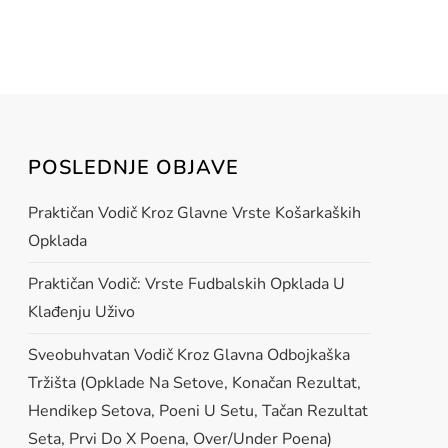
POSLEDNJE OBJAVE
Praktičan Vodič Kroz Glavne Vrste Košarkaških
Opklada
Praktičan Vodič: Vrste Fudbalskih Opklada U
Klađenju Uživo
Sveobuhvatan Vodič Kroz Glavna Odbojkaška
Tržišta (opklade Na Setove, Konačan Rezultat,
Hendikep Setova, Poeni U Setu, Tačan Rezultat
Seta, Prvi Do X Poena, Over/under Poena)