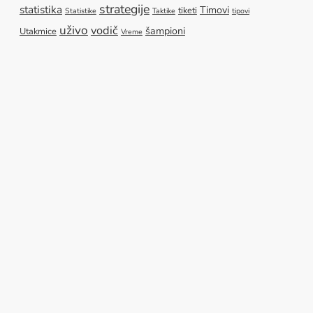
strategije
statistika
Timovi
tiketi
Statistike
Taktike
tipovi
uživo
vodič
šampioni
Utakmice
Vreme