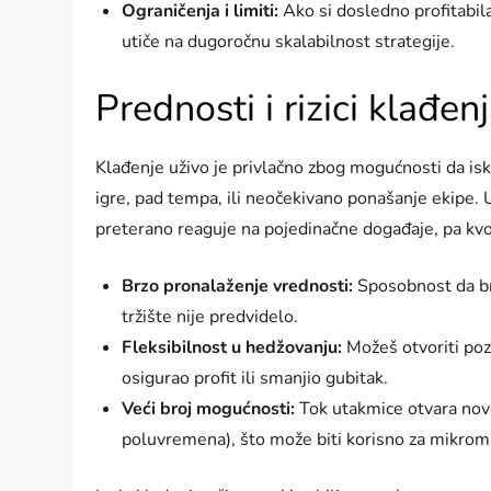
Ograničenja i limiti:
Ako si dosledno profitabila
utiče na dugoročnu skalabilnost strategije.
Prednosti i rizici klađen
Klađenje uživo je privlačno zbog mogućnosti da isk
igre, pad tempa, ili neočekivano ponašanje ekipe. 
preterano reaguje na pojedinačne događaje, pa kv
Brzo pronalaženje vrednosti:
Sposobnost da brz
tržište nije predvidelo.
Fleksibilnost u hedžovanju:
Možeš otvoriti pozi
osigurao profit ili smanjio gubitak.
Veći broj mogućnosti:
Tok utakmice otvara nove 
poluvremena), što može biti korisno za mikroma