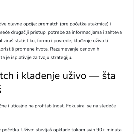
 dve glavne opcije: prematch (pre početka utakmice) i
meće drugačiji pristup, potrebe za informacijama i zahteva
liziraš statistiku, formu i povrede; klađenje uživo ti
skoristiš promene kvota. Razumevanje osnovnih
a je isplativije za tvoju strategiju.
tch i klađenje uživo — šta
š
ne i uticajne na profitabilnost. Fokusiraj se na sledeće
 početka. Uživo: stavljaš opklade tokom svih 90+ minuta.