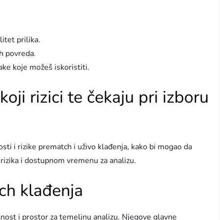
itet prilika.
h povreda.
ke koje možeš iskoristiti.
oji rizici te čekaju pri izboru
i i rizike prematch i uživo klađenja, kako bi mogao da
u rizika i dostupnom vremenu za analizu.
tch klađenja
ilnost i prostor za temeljnu analizu. Njegove glavne