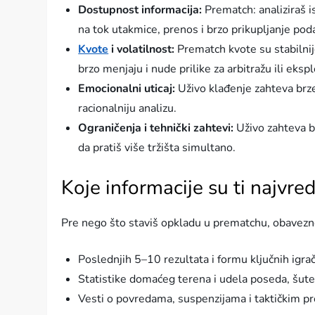
Dostupnost informacija:
Prematch: analiziraš is
na tok utakmice, prenos i brzo prikupljanje pod
Kvote
i volatilnost:
Prematch kvote su stabilnij
brzo menjaju i nude prilike za arbitražu ili eksp
Emocionalni uticaj:
Uživo klađenje zahteva brze
racionalniju analizu.
Ograničenja i tehnički zahtevi:
Uživo zahteva b
da pratiš više tržišta simultano.
Koje informacije su ti najvre
Pre nego što staviš opkladu u prematchu, obavezn
Poslednjih 5–10 rezultata i formu ključnih igrač
Statistike domaćeg terena i udela poseda, šute
Vesti o povredama, suspenzijama i taktičkim 