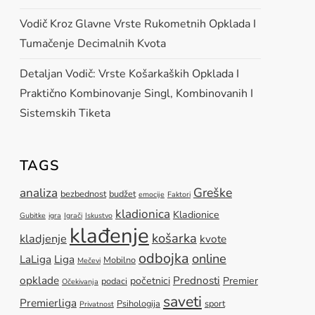
Vodič Kroz Glavne Vrste Rukometnih Opklada I
Tumačenje Decimalnih Kvota
Detaljan Vodič: Vrste Košarkaških Opklada I
Praktično Kombinovanje Singl, Kombinovanih I
Sistemskih Tiketa
TAGS
Greške
analiza
bezbednost
budžet
emocije
Faktori
kladionica
Kladionice
Gubitke
igra
Igrači
Iskustvo
klađenje
košarka
kladjenje
kvote
odbojka
online
LaLiga
Liga
Mobilno
Mečevi
opklade
Prednosti
početnici
Premier
podaci
Očekivanja
saveti
Premierliga
Psihologija
sport
Privatnost