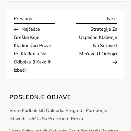
P
Previous
Next
Previous
Next
Post
Post
Najčešće
Strategije Za
o
Greške Koje
Uspešno Klađenje
s
Kladioničari Prave
Na Setove I
Pri Klađenju Na
Mečeve U Odbojci
t
Odbojku (i Kako Ih
Izbeći)
n
a
POSLEDNJE OBJAVE
v
Vrste Fudbalskih Opklada: Pregled I Poređenje
i
Glavnih Tržišta Sa Procenom Rizika