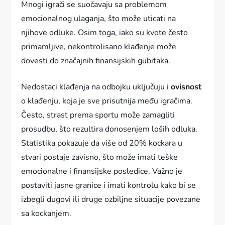
Mnogi igrači se suočavaju sa problemom
emocionalnog ulaganja, što može uticati na
njihove odluke. Osim toga, iako su kvote često
primamljive, nekontrolisano klađenje može
dovesti do značajnih finansijskih gubitaka.
Nedostaci klađenja na odbojku uključuju i
ovisnost
o klađenju, koja je sve prisutnija među igračima.
Često, strast prema sportu može zamagliti
prosudbu, što rezultira donosenjem loših odluka.
Statistika pokazuje da više od 20% kockara u
stvari postaje zavisno, što može imati teške
emocionalne i finansijske posledice. Važno je
postaviti jasne granice i imati kontrolu kako bi se
izbegli dugovi ili druge ozbiljne situacije povezane
sa kockanjem.