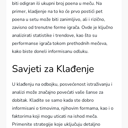
biti odigran ili ukupni broj poena u meču. Na
primer, kladjenje na to ko će prvo postići pet
poena u setu može biti zanimljivo, ali i rizično,
zavisno od trenutne forme igrača. Ovde je ključno
analizirati statistike i trendove, kao što su
performanse igrača tokom prethodnih mečeva,
kako biste doneli informisanu odluku.
Savjeti za Klađenje
U klađenju na odbojku, posvećenost istraživanju i
analizi može značajno povećati vaše šanse za
dobitak. Kladite se samo kada ste dobro
informisani o timovima, njihovim formama, kao i o
faktorima koji mogu uticati na ishod meča.
Primenite strategije koje uključuju detaljno