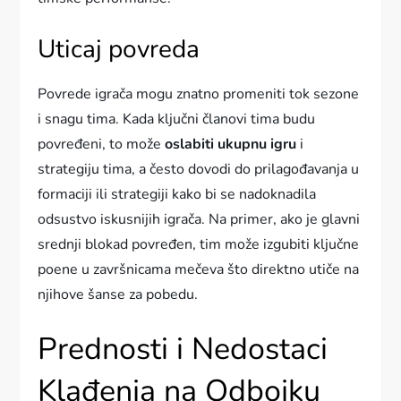
Uticaj povreda
Povrede igrača mogu znatno promeniti tok sezone
i snagu tima. Kada ključni članovi tima budu
povređeni, to može
oslabiti ukupnu igru
i
strategiju tima, a često dovodi do prilagođavanja u
formaciji ili strategiji kako bi se nadoknadila
odsustvo iskusnijih igrača. Na primer, ako je glavni
srednji blokad povređen, tim može izgubiti ključne
poene u završnicama mečeva što direktno utiče na
njihove šanse za pobedu.
Prednosti i Nedostaci
Klađenja na Odbojku