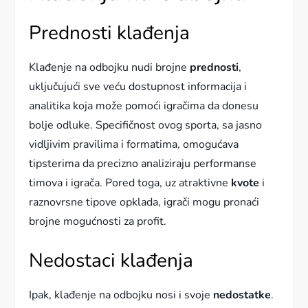
Prednosti klađenja
Klađenje na odbojku nudi brojne
prednosti
,
uključujući sve veću dostupnost informacija i
analitika koja može pomoći igračima da donesu
bolje odluke. Specifičnost ovog sporta, sa jasno
vidljivim pravilima i formatima, omogućava
tipsterima da precizno analiziraju performanse
timova i igrača. Pored toga, uz atraktivne
kvote
i
raznovrsne tipove opklada, igrači mogu pronaći
brojne mogućnosti za profit.
Nedostaci klađenja
Ipak, klađenje na odbojku nosi i svoje
nedostatke
.