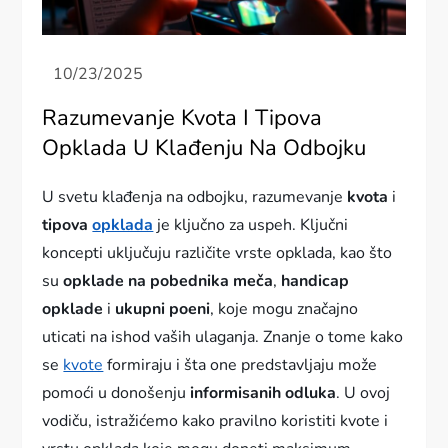
Razumevanje Kvota I Tipova
Opklada U Klađenju Na Odbojku
U svetu klađenja na odbojku, razumevanje
kvota
i
tipova
opklada
je ključno za uspeh. Ključni
koncepti uključuju različite vrste opklada, kao što
su
opklade na pobednika meča
,
handicap
opklade
i
ukupni poeni
, koje mogu značajno
uticati na ishod vaših ulaganja. Znanje o tome kako
se
kvote
formiraju i šta one predstavljaju može
pomoći u donošenju
informisanih odluka
. U ovoj
vodiču, istražićemo kako pravilno koristiti kvote i