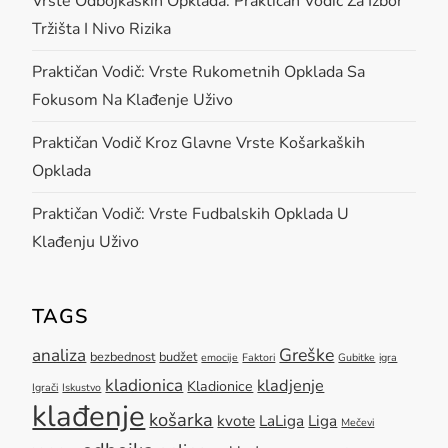
g
Vrste Odbojkaških Opklada: Praktičan Vodič Za Izbor
Tržišta I Nivo Rizika
a
Praktičan Vodič: Vrste Rukometnih Opklada Sa
t
Fokusom Na Klađenje Uživo
i
Praktičan Vodič Kroz Glavne Vrste Košarkaških
Opklada
o
Praktičan Vodič: Vrste Fudbalskih Opklada U
n
Klađenju Uživo
TAGS
Greške
analiza
bezbednost
budžet
emocije
Faktori
Gubitke
igra
kladionica
kladjenje
Kladionice
Igrači
Iskustvo
klađenje
košarka
kvote
LaLiga
Liga
Mečevi