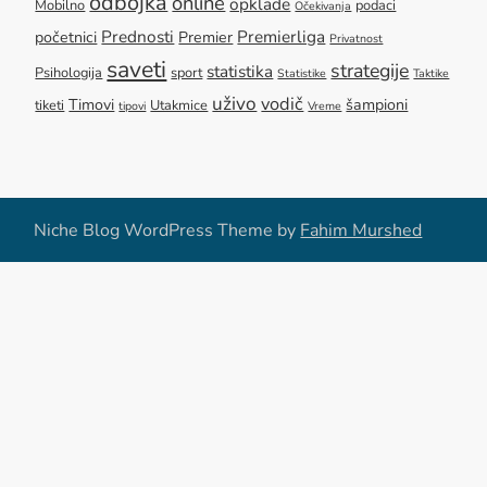
odbojka
online
opklade
Mobilno
podaci
Očekivanja
Prednosti
Premierliga
početnici
Premier
Privatnost
saveti
strategije
statistika
Psihologija
sport
Statistike
Taktike
uživo
vodič
Timovi
šampioni
tiketi
Utakmice
tipovi
Vreme
Niche Blog WordPress Theme by
Fahim Murshed