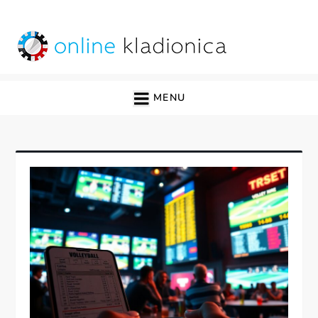
Skip
to
content
online kladionica
MENU