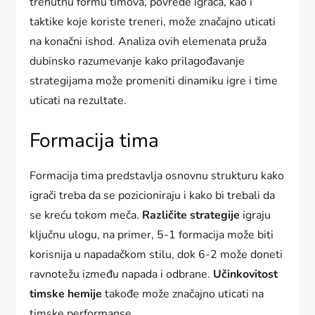
trenutnu formu timova, povrede igrača, kao i
taktike koje koriste treneri, može značajno uticati
na konačni ishod. Analiza ovih elemenata pruža
dubinsko razumevanje kako prilagođavanje
strategijama može promeniti dinamiku igre i time
uticati na rezultate.
Formacija tima
Formacija tima predstavlja osnovnu strukturu kako
igrači treba da se pozicioniraju i kako bi trebali da
se kreću tokom meča.
Različite strategije
igraju
ključnu ulogu, na primer, 5-1 formacija može biti
korisnija u napadačkom stilu, dok 6-2 može doneti
ravnotežu između napada i odbrane.
Učinkovitost
timske hemije
takođe može značajno uticati na
timske performanse.