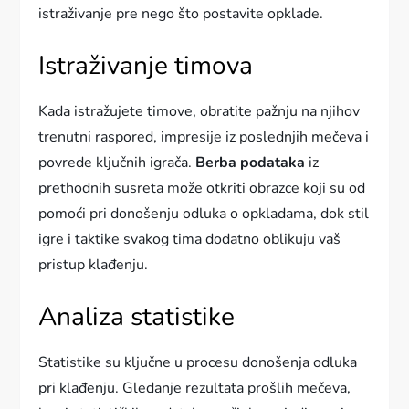
istraživanje pre nego što postavite opklade.
Istraživanje timova
Kada istražujete timove, obratite pažnju na njihov
trenutni raspored, impresije iz poslednjih mečeva i
povrede ključnih igrača.
Berba podataka
iz
prethodnih susreta može otkriti obrazce koji su od
pomoći pri donošenju odluka o opkladama, dok stil
igre i taktike svakog tima dodatno oblikuju vaš
pristup klađenju.
Analiza statistike
Statistike su ključne u procesu donošenja odluka
pri klađenju. Gledanje rezultata prošlih mečeva,