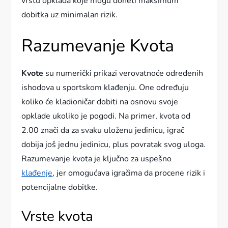
vrstu opklada koje mogu doneti maksimum
dobitka uz minimalan rizik.
Razumevanje Kvota
Kvote
su numerički prikazi verovatnoće određenih
ishodova u sportskom klađenju. One određuju
koliko će kladioničar dobiti na osnovu svoje
opklade ukoliko je pogodi. Na primer, kvota od
2.00 znači da za svaku uloženu jedinicu, igrač
dobija još jednu jedinicu, plus povratak svog uloga.
Razumevanje kvota je ključno za uspešno
klađenje
, jer omogućava igračima da procene rizik i
potencijalne dobitke.
Vrste kvota