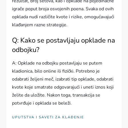
rezultat, broj setova, kao i opklade na pojedinačne
igrače poput broja osvojenih poena. Svaka od ovih
opklada nudi različite kvote i rizike, omogućavajući
klađanjem razne strategije.
Q: Kako se postavljaju opklade na
odbojku?
A: Opklade na odbojku postavljaju se putem
kladionica, bilo online ili fizički. Potrebno je
odabrati željeni meč, izabrati tip opklade, odabrati
kvote koje smatrate odgovarajući i uneti iznos koji
želite da uložite. Nakon toga, transakcija se
potvrđuje i opklada se beleži.
UPUTSTVA I SAVETI ZA KLAĐENJE