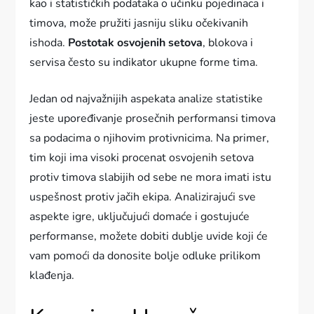
kao i statističkih podataka o učinku pojedinaca i
timova, može pružiti jasniju sliku očekivanih
ishoda.
Postotak osvojenih setova
, blokova i
servisa često su indikator ukupne forme tima.
Jedan od najvažnijih aspekata analize statistike
jeste upoređivanje prosečnih performansi timova
sa podacima o njihovim protivnicima. Na primer,
tim koji ima visoki procenat osvojenih setova
protiv timova slabijih od sebe ne mora imati istu
uspešnost protiv jačih ekipa. Analizirajući sve
aspekte igre, uključujući domaće i gostujuće
performanse, možete dobiti dublje uvide koji će
vam pomoći da donosite bolje odluke prilikom
klađenja.