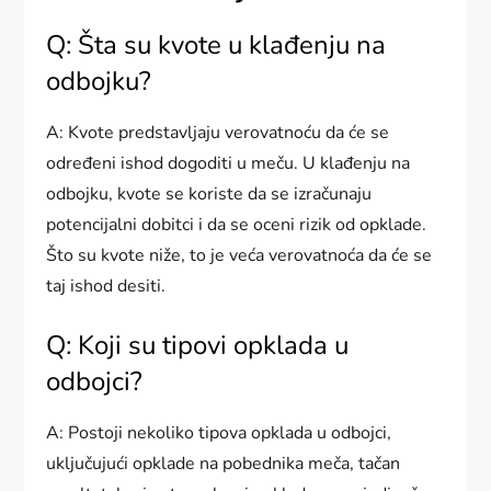
Q: Šta su kvote u klađenju na
odbojku?
A: Kvote predstavljaju verovatnoću da će se
određeni ishod dogoditi u meču. U klađenju na
odbojku, kvote se koriste da se izračunaju
potencijalni dobitci i da se oceni rizik od opklade.
Što su kvote niže, to je veća verovatnoća da će se
taj ishod desiti.
Q: Koji su tipovi opklada u
odbojci?
A: Postoji nekoliko tipova opklada u odbojci,
uključujući opklade na pobednika meča, tačan