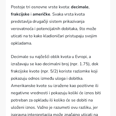
Postoje tri osnovne vrste kvota:
decimale
,
frakcijske
i
američke
. Svaka vrsta kvota
predstavlja drugačiji sistem prikazivanja
verovatnoća i potencijalnih dobitaka, što može
uticati na to kako kladioničari pristupaju svojim
opkladama.
Decimale su najčešći oblik kvota u Evropi, a
izražavaju se kao decimalni broj (npr. 1.75), dok
frakcijske kvote (npr. 5/2) koriste razlomke koji
pokazuju odnos između uloga i dobitka.
Amerikanske kvote su izražene kao pozitivne ili
negativne vrednosti i pokazuju koliki će iznos biti
potreban za opkladu ili koliko će se dobiti na
uloženi iznos. Važno je razumeti ovu razliku, jer
ispravna interpretacija može značajno uticati na