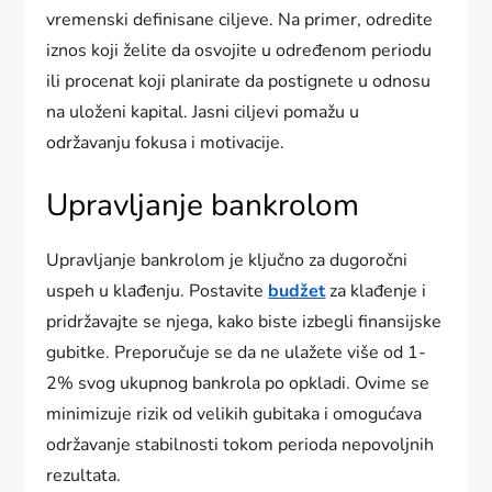
vremenski definisane ciljeve. Na primer, odredite
iznos koji želite da osvojite u određenom periodu
ili procenat koji planirate da postignete u odnosu
na uloženi kapital. Jasni ciljevi pomažu u
održavanju fokusa i motivacije.
Upravljanje bankrolom
Upravljanje bankrolom je ključno za dugoročni
uspeh u klađenju. Postavite
budžet
za klađenje i
pridržavajte se njega, kako biste izbegli finansijske
gubitke. Preporučuje se da ne ulažete više od 1-
2% svog ukupnog bankrola po opkladi. Ovime se
minimizuje rizik od velikih gubitaka i omogućava
održavanje stabilnosti tokom perioda nepovoljnih
rezultata.