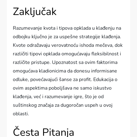
Zaključak
Razumevanje kvota i tipova opklada u klađenju na
odbojku ključno je za uspešne strategije klađenja.
Kvote odražavaju verovatnoću ishodа mečeva, dok
različiti tipovi opklada omogućavaju fleksibilnost i
različite pristupe. Upoznatost sa ovim faktorima
omogućava kladionicima da donesu informisane
odluke, povećavajući šanse za profit. Edukacija o
ovim aspektima poboljšava ne samo iskustvo
klađenja, već i razumevanje igre, što je od
suštinskog značaja za dugoročan uspeh u ovoj
oblasti.
Česta Pitanja