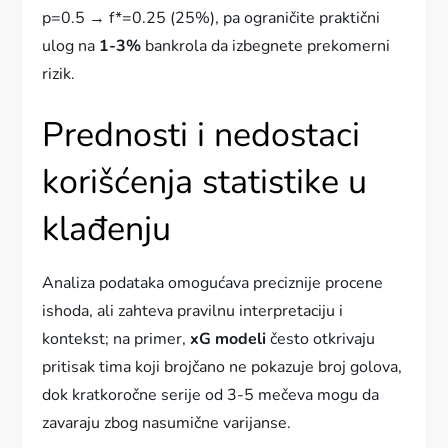
p=0.5 → f*=0.25 (25%), pa ograničite praktični
ulog na
1-3%
bankrola da izbegnete prekomerni
rizik.
Prednosti i nedostaci
korišćenja statistike u
klađenju
Analiza podataka omogućava preciznije procene
ishoda, ali zahteva pravilnu interpretaciju i
kontekst; na primer,
xG modeli
često otkrivaju
pritisak tima koji brojčano ne pokazuje broj golova,
dok kratkoročne serije od 3-5 mečeva mogu da
zavaraju zbog nasumične varijanse.