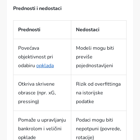
Prednosti i nedostaci
Prednosti
Nedostaci
Povećava
Modeli mogu biti
objektivnost pri
previše
odabiru
opklada
pojednostavljeni
Otkriva skrivene
Rizik od overfittinga
obrasce (npr. xG,
na istorijske
pressing)
podatke
Pomaže u upravljanju
Podaci mogu biti
bankrolom i veličini
nepotpuni (povrede,
opklade
rotacije)