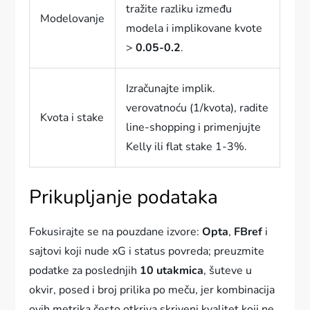
tražite razliku između
Modelovanje
modela i implikovane kvote
>
0.05-0.2
.
Izračunajte implik.
verovatnoću (1/kvota), radite
Kvota i stake
line-shopping i primenjujte
Kelly ili flat stake 1-3%.
Prikupljanje podataka
Fokusirajte se na pouzdane izvore:
Opta
,
FBref
i
sajtovi koji nude xG i status povreda; preuzmite
podatke za poslednjih
10 utakmica
, šuteve u
okvir, posed i broj prilika po meču, jer kombinacija
ovih metrika često otkriva skriveni kvalitet koji ne