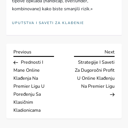
tipove opklada (handicap, over/under,
kombinovane) kako biste smanjili rizik.»
UPUTSTVA I SAVETI ZA KLAĐENJE
P
Previous
Next
Previous
Next
Post
Post
Prednosti I
Strategije I Saveti
o
Mane Online
Za Dugoročni Profit
s
Klađenja Na
U Online Klađenju
Premier Ligu U
Na Premier Ligu
t
Poređenju Sa
Klasičnim
n
Kladionicama
a