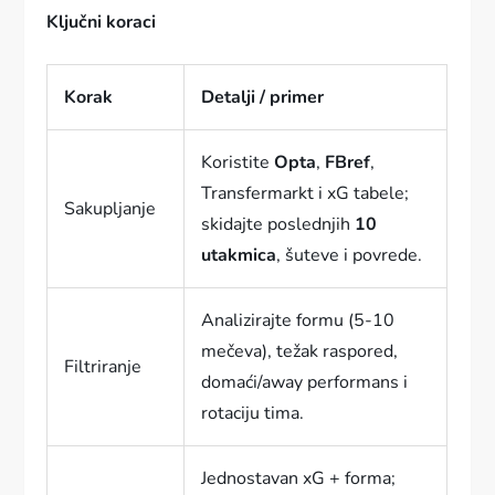
Ključni koraci
Korak
Detalji / primer
Koristite
Opta
,
FBref
,
Transfermarkt i xG tabele;
Sakupljanje
skidajte poslednjih
10
utakmica
, šuteve i povrede.
Analizirajte formu (5-10
mečeva), težak raspored,
Filtriranje
domaći/away performans i
rotaciju tima.
Jednostavan xG + forma;