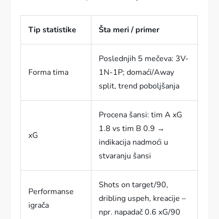
Tip statistike
Šta meri / primer
Poslednjih 5 mečeva: 3V-
Forma tima
1N-1P; domaći/Away
split, trend poboljšanja
Procena šansi: tim A xG
1.8 vs tim B 0.9 →
xG
indikacija nadmoći u
stvaranju šansi
Shots on target/90,
Performanse
dribling uspeh, kreacije –
igrača
npr. napadač 0.6 xG/90