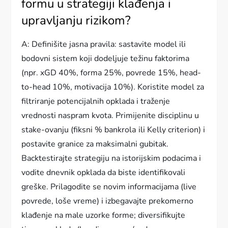
formu u strategiji klađenja i
upravljanju rizikom?
A: Definišite jasna pravila: sastavite model ili
bodovni sistem koji dodeljuje težinu faktorima
(npr. xGD 40%, forma 25%, povrede 15%, head-
to-head 10%, motivacija 10%). Koristite model za
filtriranje potencijalnih opklada i traženje
vrednosti naspram kvota. Primijenite disciplinu u
stake-ovanju (fiksni % bankrolа ili Kelly criterion) i
postavite granice za maksimalni gubitak.
Backtestirajte strategiju na istorijskim podacima i
vodite dnevnik opklada da biste identifikovali
greške. Prilagodite se novim informacijama (live
povrede, loše vreme) i izbegavajte prekomerno
klađenje na male uzorke forme; diversifikujte