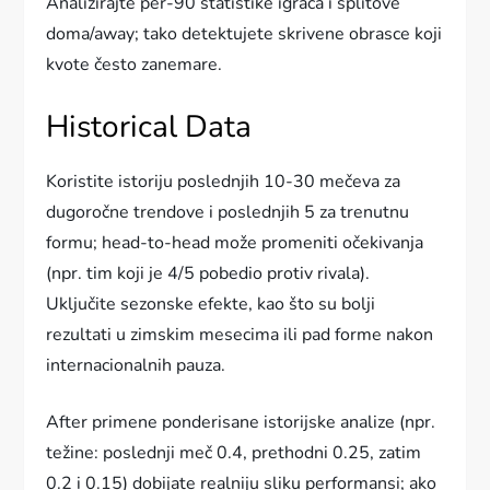
Analizirajte per-90 statistike igrača i splitove
doma/away; tako detektujete skrivene obrasce koji
kvote često zanemare.
Historical Data
Koristite istoriju poslednjih 10-30 mečeva za
dugoročne trendove i poslednjih 5 za trenutnu
formu; head-to-head može promeniti očekivanja
(npr. tim koji je 4/5 pobedio protiv rivala).
Uključite sezonske efekte, kao što su bolji
rezultati u zimskim mesecima ili pad forme nakon
internacionalnih pauza.
After primene ponderisane istorijske analize (npr.
težine: poslednji meč 0.4, prethodni 0.25, zatim
0.2 i 0.15) dobijate realniju sliku performansi; ako