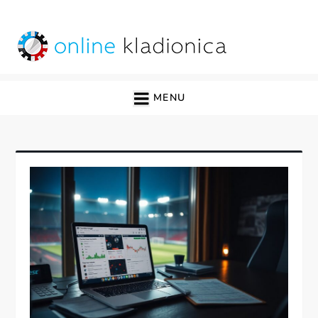
Skip
to
content
online kladionica
MENU