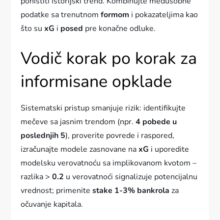
poništiti istorijski trend. Kombinujte međusobne
podatke sa trenutnom
formom
i pokazateljima kao
što su
xG
i
posed
pre konačne odluke.
Vodič korak po korak za
informisane opklade
Sistematski pristup smanjuje rizik: identifikujte
mečeve sa jasnim trendom (npr.
4 pobede u
poslednjih 5
), proverite povrede i raspored,
izračunajte modele zasnovane na
xG
i uporedite
modelsku verovatnoću sa implikovanom kvotom –
razlika >
0.2
u verovatnoći signalizuje potencijalnu
vrednost; primenite
stake 1-3% bankrola
za
očuvanje kapitala.