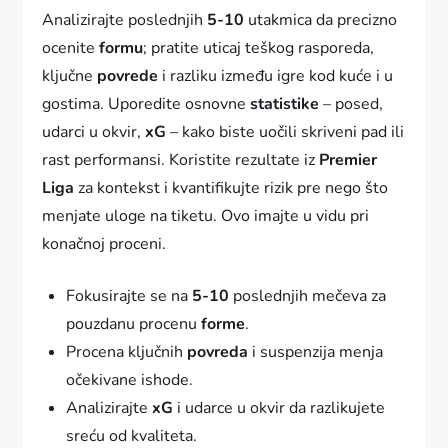
Analizirajte poslednjih
5-10
utakmica da precizno
ocenite
formu
; pratite uticaj teškog rasporeda,
ključne
povrede
i razliku između igre kod kuće i u
gostima. Uporedite osnovne
statistike
– posed,
udarci u okvir,
xG
– kako biste uočili skriveni pad ili
rast performansi. Koristite rezultate iz
Premier
Liga
za kontekst i kvantifikujte rizik pre nego što
menjate uloge na tiketu. Ovo imajte u vidu pri
konačnoj proceni.
Fokusirajte se na
5-10
poslednjih mečeva za
pouzdanu procenu
forme
.
Procena ključnih
povreda
i suspenzija menja
očekivane ishode.
Analizirajte
xG
i udarce u okvir da razlikujete
sreću od kvaliteta.