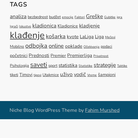
TAGS
Greške
analiza
bezbednost
budžet
emocije
Faktori
Gubitke
igra
kladionica
kladjenje
Kladionice
Igrači
Iskustvo
klađenje
košarka
kvote
LaLiga
Liga
Mečevi
odbojka
online
opklade
Mobilno
podaci
Očekivanja
Prednosti
Premierliga
početnici
Premier
Privatnost
saveti
strategije
statistika
Psihologija
sport
Statistike
Taktike
uživo
vodič
Timovi
šampioni
tiketi
Utakmice
tipovi
Vreme
Niche Blog WordPress Theme by
Fahim Murshed