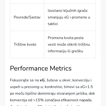
Izostanci ključnih igrača
Povrede/Sastav
smanjuju xG i promene u
taktici
Promena kvota posle
Tržišne kvote
vesti može otkriti tržišnu
informaciju ili grešku
Performance Metrics
Fokusirajte se na
xG
, šuteve u okvir, konverziju i
uspeh u pressing-u; konkretno, timovi sa xG>1.5
po meču tipično dominiraju stvaranjem prilika, dok
konverzija od >15% označava efikasnost napada.