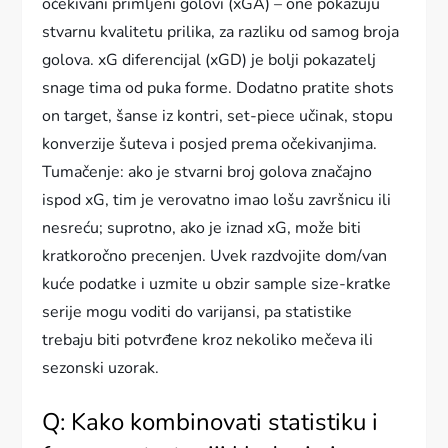
očekivani primljeni golovi (xGA) – one pokazuju
stvarnu kvalitetu prilika, za razliku od samog broja
golova. xG diferencijal (xGD) je bolji pokazatelj
snage tima od puka forme. Dodatno pratite shots
on target, šanse iz kontri, set-piece učinak, stopu
konverzije šuteva i posjed prema očekivanjima.
Tumačenje: ako je stvarni broj golova značajno
ispod xG, tim je verovatno imao lošu završnicu ili
nesreću; suprotno, ako je iznad xG, može biti
kratkoročno precenjen. Uvek razdvojite dom/van
kuće podatke i uzmite u obzir sample size-kratke
serije mogu voditi do varijansi, pa statistike
trebaju biti potvrđene kroz nekoliko mečeva ili
sezonski uzorak.
Q: Kako kombinovati statistiku i