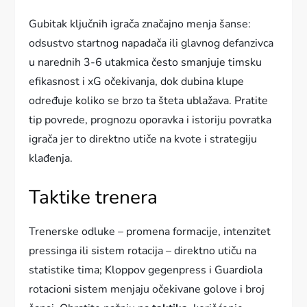
Gubitak ključnih igrača značajno menja šanse:
odsustvo startnog napadača ili glavnog defanzivca
u narednih 3-6 utakmica često smanjuje timsku
efikasnost i xG očekivanja, dok dubina klupe
određuje koliko se brzo ta šteta ublažava. Pratite
tip povrede, prognozu oporavka i istoriju povratka
igrača jer to direktno utiče na kvote i strategiju
klađenja.
Taktike trenera
Trenerske odluke – promena formacije, intenzitet
pressinga ili sistem rotacija – direktno utiču na
statistike tima; Kloppov gegenpress i Guardiola
rotacioni sistem menjaju očekivane golove i broj