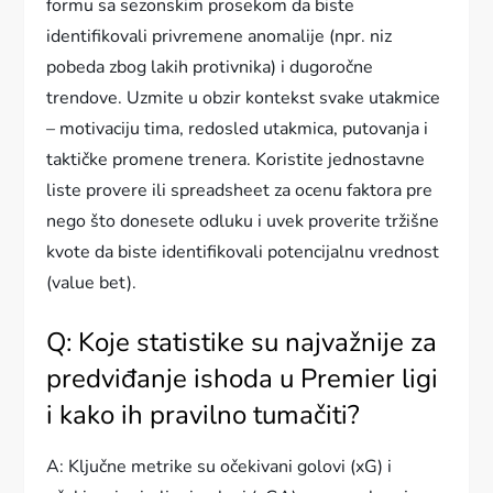
formu sa sezonskim prosekom da biste
identifikovali privremene anomalije (npr. niz
pobeda zbog lakih protivnika) i dugoročne
trendove. Uzmite u obzir kontekst svake utakmice
– motivaciju tima, redosled utakmica, putovanja i
taktičke promene trenera. Koristite jednostavne
liste provere ili spreadsheet za ocenu faktora pre
nego što donesete odluku i uvek proverite tržišne
kvote da biste identifikovali potencijalnu vrednost
(value bet).
Q: Koje statistike su najvažnije za
predviđanje ishoda u Premier ligi
i kako ih pravilno tumačiti?
A: Ključne metrike su očekivani golovi (xG) i