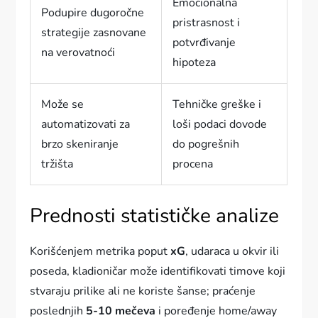
Emocionalna
Podupire dugoročne
pristrasnost i
strategije zasnovane
potvrđivanje
na verovatnoći
hipoteza
Može se
Tehničke greške i
automatizovati za
loši podaci dovode
brzo skeniranje
do pogrešnih
tržišta
procena
Prednosti statističke analize
Korišćenjem metrika poput
xG
, udaraca u okvir ili
poseda, kladioničar može identifikovati timove koji
stvaraju prilike ali ne koriste šanse; praćenje
poslednjih
5-10 mečeva
i poređenje home/away