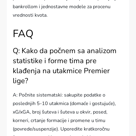
bankrollom i jednostavne modele za procenu
vrednosti kvota.
FAQ
Q: Kako da počnem sa analizom
statistike i forme tima pre
klađenja na utakmice Premier
lige?
A: Počnite sistematski: sakupite podatke o
poslednjih 5-10 utakmica (domaće i gostujuće),
xG/xGA, broj šuteva i šuteva u okvir, posed,
korneri, crtanje formacije i promene u timu
(povrede/suspenzije). Uporedite kratkoročnu