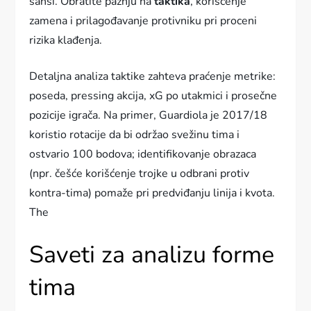
šansi. Obratite pažnju na
taktika
, korišćenje
zamena i prilagođavanje protivniku pri proceni
rizika klađenja.
Detaljna analiza taktike zahteva praćenje metrike:
poseda, pressing akcija, xG po utakmici i prosečne
pozicije igrača. Na primer, Guardiola je 2017/18
koristio rotacije da bi održao svežinu tima i
ostvario 100 bodova; identifikovanje obrazaca
(npr. češće korišćenje trojke u odbrani protiv
kontra-tima) pomaže pri predviđanju linija i kvota.
The
Saveti za analizu forme
tima