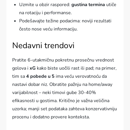
Uzmite u obzir raspored:
gustina termina
utiče
na rotaciju i performanse.
Podešavajte težine podacima: noviji rezultati
često nose veću informaciju.
Nedavni trendovi
Pratite 6-utakmičnu pokretnu prosečnu vrednost
golova i
xG
kako biste uočili rast ili pad; na primer,
tim sa
4 pobede u 5
ima veću verovatnoću da
nastavi dobar niz. Obratite pažnju na home/away
varijabilnost – neki timovi gube 30-40%
efikasnosti u gostima. Kritično je važna veličina
uzorka; manji set podataka zahteva konzervativniju
procenu i dodatno provere konteksta.