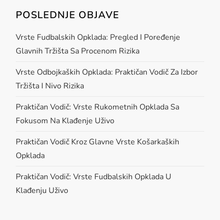
v
POSLEDNJE OBJAVE
i
Vrste Fudbalskih Opklada: Pregled I Poređenje
Glavnih Tržišta Sa Procenom Rizika
g
Vrste Odbojkaških Opklada: Praktičan Vodič Za Izbor
a
Tržišta I Nivo Rizika
t
Praktičan Vodič: Vrste Rukometnih Opklada Sa
Fokusom Na Klađenje Uživo
i
Praktičan Vodič Kroz Glavne Vrste Košarkaških
o
Opklada
n
Praktičan Vodič: Vrste Fudbalskih Opklada U
Klađenju Uživo