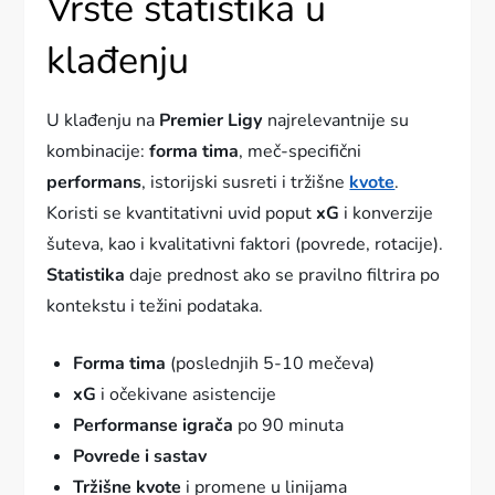
Vrste statistika u
klađenju
U klađenju na
Premier Ligу
najrelevantnije su
kombinacije:
forma tima
, meč-specifični
performans
, istorijski susreti i tržišne
kvote
.
Koristi se kvantitativni uvid poput
xG
i konverzije
šuteva, kao i kvalitativni faktori (povrede, rotacije).
Statistika
daje prednost ako se pravilno filtrira po
kontekstu i težini podataka.
Forma tima
(poslednjih 5-10 mečeva)
xG
i očekivane asistencije
Performanse igrača
po 90 minuta
Povrede i sastav
Tržišne kvote
i promene u linijama