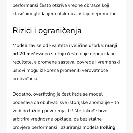
performansi često otkriva vredne obrasce koji
klasičnim gledanjem utakmica ostaju neprimetni.
Rizici i ograničenja
Modeli zavise od kvaliteta i veličine uzorka:
manji
od 20 mečeva
po slučaju često daje nepouzdane
rezultate, a promene sastava, povrede i vremenski
uslovi mogu iz korena promeniti verovatnoće
predviđanja.
Dodatno, overfitting je čest kada se model
podešava da obuhvati sve istorijske anomalije – to
vodi do lažnog poverenja; tržište takođe brzo
arbitrira vrednosne opklade, pa bez stalne
provjere performansi i ažuriranja modela (
rolling