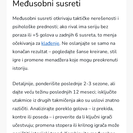
Međusobni susreti
Međusobni susreti otkrivaju taktičke nerešenosti i
psihološke prednosti; ako rival ima seriju bez
poraza ili +5 golova u zadnjih 6 susreta, to menja
očekivanja za
klađenje
. Ne oslanjajte se samo na
konačan rezultat – pogledajte šanse kreirane, stil
igre i promene menadžera koje mogu preokrenuti
istoriju.
Detaljnije, ponderišite poslednje 2-3 sezone, ali
dajte veću težinu poslednjih 12 meseci; isključite
utakmice iz drugih takmičenja ako su uslovi znatno
različiti. Analizirajte poreklo golova – iz prekida,
kontre ili poseda – i proverite da li ključni igrači
učestvuju; promena stopera ili krilnog igrača može