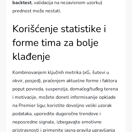
backtest
, validacija na nezavisnom uzorku)
prednost može nestati.
Korišćenje statistike i
forme tima za bolje
klađenje
Kombinovanjem ključnih metrika (xG, šutevi u
okvir, posjed), praćenjem aktuelne forme i faktora
poput povreda, suspenzija, domaćeg/tuđeg terena
i motivacije, možete doneti informisanije opklade
na Premier ligu; koristite dovoljno veliki uzorak
podataka, uporedite dugoročne trendove i
neposredne signale, izbegavajte emotivne
pristrasnosti i primenite jasna pravila upravljanja