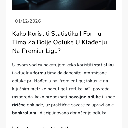
Kako Koristiti Statistiku I Formu
Tima Za Bolje Odluke U Klađenju
Na Premier Ligu?
U ovom vodiču pokazujem kako koristiti
statistiku
i aktuelnu
formu
tima da donosite informisane
odluke pri klađenju na Premier ligu; fokus je na
ključnim metrike poput gol-razlike, xG, povreda i
rasporeda, kako prepoznati
povoljne prilike
i izbeći
rizične
opklade, uz praktične savete za upravljanje
bankrollom
i disciplinovano donošenje odluka.