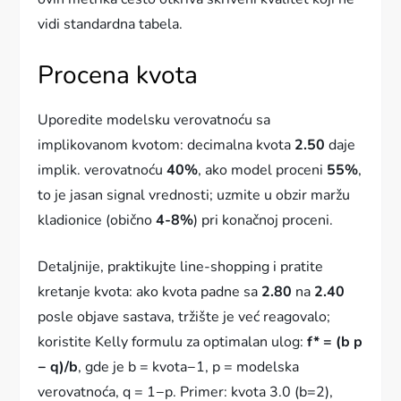
vidi standardna tabela.
Procena kvota
Uporedite modelsku verovatnoću sa
implikovanom kvotom: decimalna kvota
2.50
daje
implik. verovatnoću
40%
, ako model proceni
55%
,
to je jasan signal vrednosti; uzmite u obzir maržu
kladionice (obično
4-8%
) pri konačnoj proceni.
Detaljnije, praktikujte line-shopping i pratite
kretanje kvota: ako kvota padne sa
2.80
na
2.40
posle objave sastava, tržište je već reagovalo;
koristite Kelly formulu za optimalan ulog:
f* = (b p
− q)/b
, gde je b = kvota−1, p = modelska
verovatnoća, q = 1−p. Primer: kvota 3.0 (b=2),