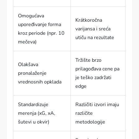
Omogućava
Krátkoročna
upoređivanje forma
varijansa i sreća
kroz periode (npr. 10
utiču na rezultate
mečeva)
Tržište brzo
Olakšava
prilagođava cene pa
pronalaženje
je teško zadržati
vrednosnih opklada
edge
Standardizuje
Različiti izvori imaju
merenja (xG, xA,
različite
šutevi u okvir)
metodologije