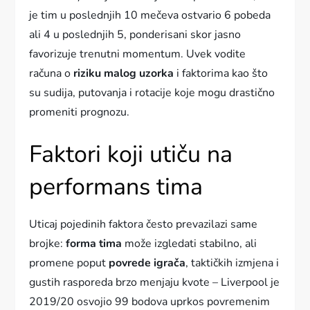
je tim u poslednjih 10 mečeva ostvario 6 pobeda
ali 4 u poslednjih 5, ponderisani skor jasno
favorizuje trenutni momentum. Uvek vodite
računa o
riziku malog uzorka
i faktorima kao što
su sudija, putovanja i rotacije koje mogu drastično
promeniti prognozu.
Faktori koji utiču na
performans tima
Uticaj pojedinih faktora često prevazilazi same
brojke:
forma tima
može izgledati stabilno, ali
promene poput
povrede igrača
, taktičkih izmjena i
gustih rasporeda brzo menjaju kvote – Liverpool je
2019/20 osvojio 99 bodova uprkos povremenim