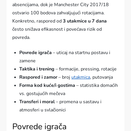
absencijama, dok je Manchester City 2017/18
ostvario 100 bodova zahvaljujući rotacijama.
Konkretno, raspored od
3 utakmice u 7 dana
često snižava efikasnost i povećava rizik od
povreda.
Povrede igrača
– uticaj na startnu postavu i
zamene
Taktika i trening
– formacije, pressing, rotacije
Raspored i zamor
– broj
utakmica
, putovanja
Forma kod kuće/i gostima
– statistika domaćih
vs. gostujućih mečeva
Transferi i moral
– promena u sastavu i
atmosferi u svlačionici
Povrede igrača