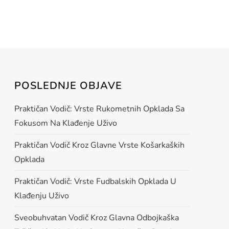
POSLEDNJE OBJAVE
Praktičan Vodič: Vrste Rukometnih Opklada Sa
Fokusom Na Klađenje Uživo
Praktičan Vodič Kroz Glavne Vrste Košarkaških
Opklada
Praktičan Vodič: Vrste Fudbalskih Opklada U
Klađenju Uživo
Sveobuhvatan Vodič Kroz Glavna Odbojkaška