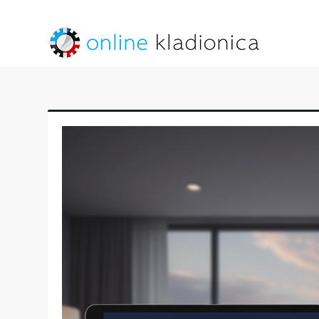
Skip
to
content
online kladionica