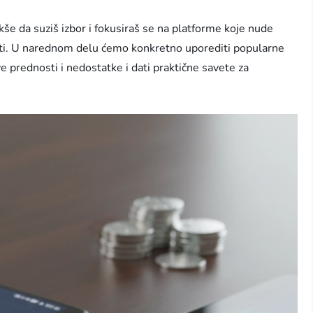
še da suziš izbor i fokusiraš se na platforme koje nude
sti. U narednom delu ćemo konkretno uporediti popularne
ve prednosti i nedostatke i dati praktične savete za