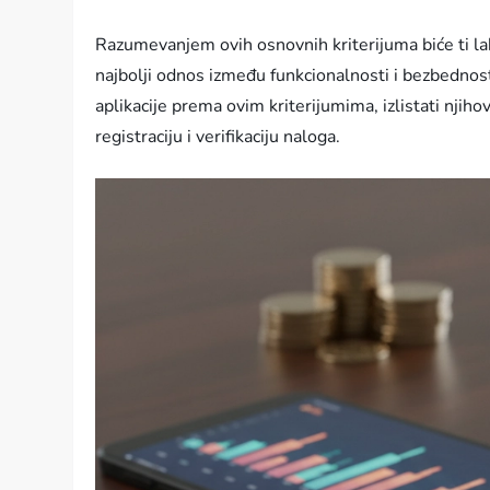
Razumevanjem ovih osnovnih kriterijuma biće ti lak
najbolji odnos između funkcionalnosti i bezbedno
aplikacije prema ovim kriterijumima, izlistati njiho
registraciju i verifikaciju naloga.