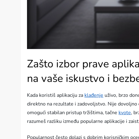
Zašto izbor prave aplika
na vaše iskustvo i bezb
Kada koristiš aplikaciju za
klađenje
uživo, brzo dono
direktno na rezultate i zadovoljstvo. Nije dovoljno
omogući stabilan pristup tržištima, tačne
kvote
, b
razumeš razliku između popularne aplikacije i zaist
Popularnost često dolazi s dobrim korisničkim oc