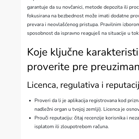
garantuje da su novčanici, metode depozita ili proce
fokusirana na bezbednost može imati dodatne prover
prevara i neovlašćenog pristupa. Pravilnim izborom 
sposobnost da ispravno reaguješ na situacije u to
Koje ključne karakteris
proverite pre preuziman
Licenca, regulativa i reputaci
Proveri da li je aplikacija registrovana kod pri
nadležni organ u tvojoj zemlji). Licenca je osno
Prouči reputaciju: čitaj recenzije korisnika i ne
isplatom ili zloupotrebom računa.