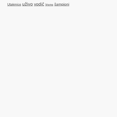
uživo
vodič
šampioni
Utakmice
Vreme