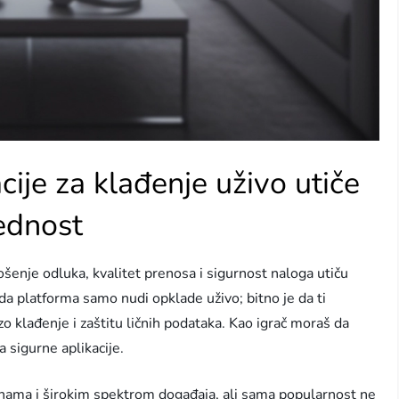
cije za klađenje uživo utiče
ednost
šenje odluka, kvalitet prenosa i sigurnost naloga utiču
 da platforma samo nudi opklade uživo; bitno je da ti
rzo klađenje i zaštitu ličnih podataka. Kao igrač moraš da
a sigurne aplikacije.
enama i širokim spektrom događaja, ali sama popularnost ne