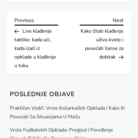
P
Previous
Next
Previous
Next
Post
Post
Live klađenje
Kako čitati klađenje
o
taktike: kada ući,
uživo kvote i
s
kada izaći iz
povećati šanse za
opklade u klađenje
dobitak
t
u toku
n
a
POSLEDNJE OBJAVE
v
Praktičan Vodič: Vrste Košarkaških Opklada I Kako Ih
Povezati Sa Situacijama U Meču
i
Vrste Fudbalskih Opklada: Pregled I Poređenje