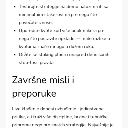
Testirajte strategije na demo nalozima ili sa
minimalnim stake-ovima pre nego što
povećate iznose.
Uporedite kvote kod više bookmakera pre
nego što postavite opkladu — male razlike u
kvotama znače mnogo u dužem roku.
Držite se staking plana i unapred definisanih
stop-loss pravila.
Završne misli i
preporuke
Live klađenje donosi uzbuđenje i jedinstvene
prilike, ali traži više discipline, brzine i tehničke
pripreme nego pre-match strategije. Najvažnije je