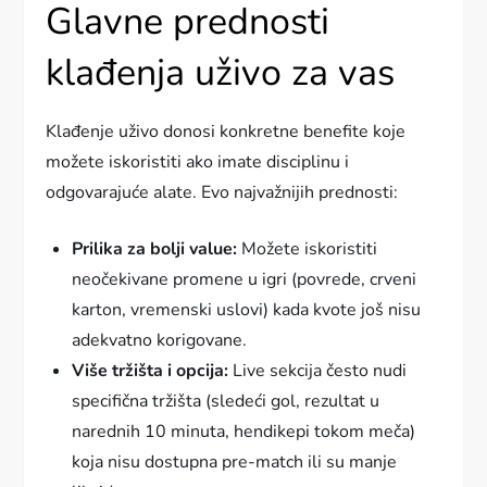
Glavne prednosti
klađenja uživo za vas
Klađenje uživo donosi konkretne benefite koje
možete iskoristiti ako imate disciplinu i
odgovarajuće alate. Evo najvažnijih prednosti:
Prilika za bolji value:
Možete iskoristiti
neočekivane promene u igri (povrede, crveni
karton, vremenski uslovi) kada kvote još nisu
adekvatno korigovane.
Više tržišta i opcija:
Live sekcija često nudi
specifična tržišta (sledeći gol, rezultat u
narednih 10 minuta, hendikepi tokom meča)
koja nisu dostupna pre-match ili su manje