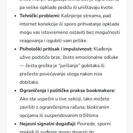
pa velike opklade podižu ili uništavaju kvote.
Tehnički problemi:
Kašnjenje streama, pad
internet konekcije ili sporo prihvatanje opklada
mogu vas istovremeno ostaviti bez mogućnosti
reagovanja i izgubiti vam prilike.
Psihološki pritisak i impulsivnost:
Klađenje
uživo podstiče brze, često emocionalne odluke
— česta greška je “jurišanje” gubitaka ili
prečesto povećavanje uloga nakon niza
dobitaka.
Ograničenja i političke prakse bookmakera:
Ako ste uspešni u live sekciji, lako možete
završiti s ograničenjima računa, blokiranim
opcijama ili suspendovanim tržištima.
Nejasni signalni događaji:
Povrede, sporni
prekidi ili suđenje mogu dovesti do