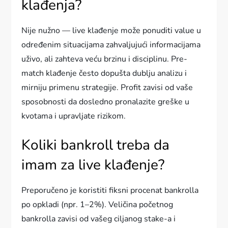
klađenja?
Nije nužno — live klađenje može ponuditi value u
određenim situacijama zahvaljujući informacijama
uživo, ali zahteva veću brzinu i disciplinu. Pre-
match klađenje često dopušta dublju analizu i
mirniju primenu strategije. Profit zavisi od vaše
sposobnosti da dosledno pronalazite greške u
kvotama i upravljate rizikom.
Koliki bankroll treba da
imam za live klađenje?
Preporučeno je koristiti fiksni procenat bankrolla
po opkladi (npr. 1–2%). Veličina početnog
bankrolla zavisi od vašeg ciljanog stake-a i