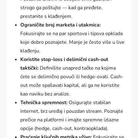
strogo ga poštujte — kad ga pređete,
prestanite s klađenjem.
Ograničite broj marketa i utakmica:
Fokusirajte se na par sportova i tipova opklada
koje dobro poznajete. Manje je često više u live
klađenju.
Koristite stop-loss i delimični cash-out
taktički:
Definišite unapred tačke na kojima
ćete se delimično povući ili hedge-ovati. Cash-
out može spašavati kapital, ali ga ne koristite
kao naviku bez analize.
Tehnička spremnost:
Osigurajte stabilan
internet, brz uređaj i pouzdan stream. Poznajte
prečice na platformi i imajte spremne izlazne
opcije (hedge, cash-out, kontraopklada).
Praćenje ključnih metrika uživo:
Fokusirajte se