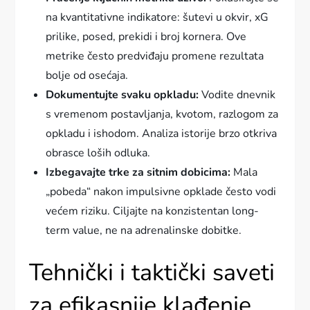
na kvantitativne indikatore: šutevi u okvir, xG
prilike, posed, prekidi i broj kornera. Ove
metrike često predviđaju promene rezultata
bolje od osećaja.
Dokumentujte svaku opkladu:
Vodite dnevnik
s vremenom postavljanja, kvotom, razlogom za
opkladu i ishodom. Analiza istorije brzo otkriva
obrasce loših odluka.
Izbegavajte trke za sitnim dobicima:
Mala
„pobeda“ nakon impulsivne opklade često vodi
većem riziku. Ciljajte na konzistentan long-
term value, ne na adrenalinske dobitke.
Tehnički i taktički saveti
za efikasnije klađenje