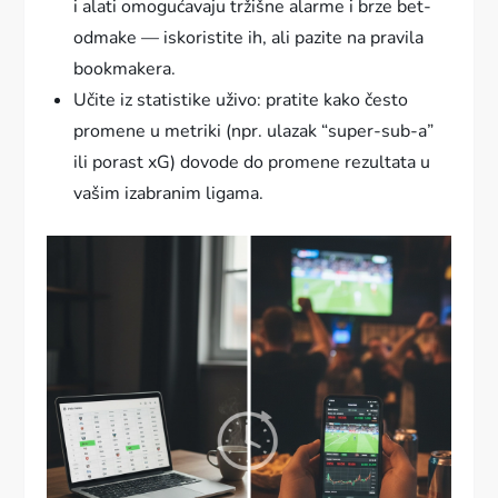
i alati omogućavaju tržišne alarme i brze bet-
odmake — iskoristite ih, ali pazite na pravila
bookmakera.
Učite iz statistike uživo: pratite kako često
promene u metriki (npr. ulazak “super-sub-a”
ili porast xG) dovode do promene rezultata u
vašim izabranim ligama.