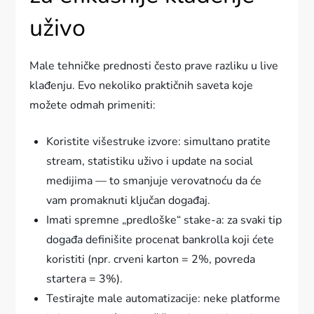
uživo
Male tehničke prednosti često prave razliku u live
klađenju. Evo nekoliko praktičnih saveta koje
možete odmah primeniti:
Koristite višestruke izvore: simultano pratite
stream, statistiku uživo i update na social
medijima — to smanjuje verovatnoću da će
vam promaknuti ključan događaj.
Imati spremne „predloške“ stake-a: za svaki tip
događa definišite procenat bankrolla koji ćete
koristiti (npr. crveni karton = 2%, povreda
startera = 3%).
Testirajte male automatizacije: neke platforme