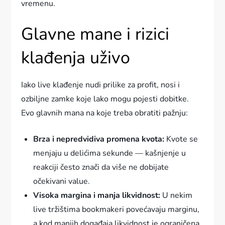
vremenu.
Glavne mane i rizici
klađenja uživo
Iako live klađenje nudi prilike za profit, nosi i
ozbiljne zamke koje lako mogu pojesti dobitke.
Evo glavnih mana na koje treba obratiti pažnju:
Brza i nepredvidiva promena kvota:
Kvote se
menjaju u delićima sekunde — kašnjenje u
reakciji često znači da više ne dobijate
očekivani value.
Visoka margina i manja likvidnost:
U nekim
live tržištima bookmakeri povećavaju marginu,
a kod manjih događaja likvidnost je ograničena,