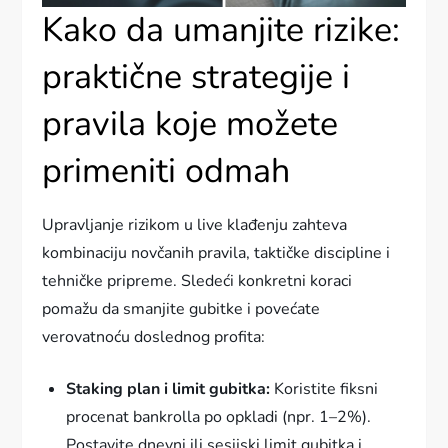
Kako da umanjite rizike:
praktične strategije i
pravila koje možete
primeniti odmah
Upravljanje rizikom u live klađenju zahteva
kombinaciju novčanih pravila, taktičke discipline i
tehničke pripreme. Sledeći konkretni koraci
pomažu da smanjite gubitke i povećate
verovatnoću doslednog profita:
Staking plan i limit gubitka:
Koristite fiksni
procenat bankrolla po opkladi (npr. 1–2%).
Postavite dnevni ili sesijski limit gubitka i