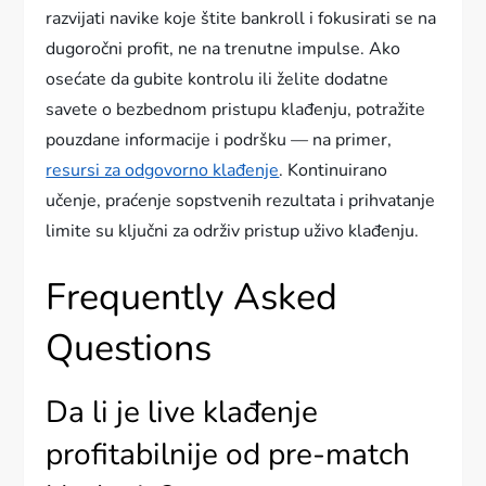
razvijati navike koje štite bankroll i fokusirati se na
dugoročni profit, ne na trenutne impulse. Ako
osećate da gubite kontrolu ili želite dodatne
savete o bezbednom pristupu klađenju, potražite
pouzdane informacije i podršku — na primer,
resursi za odgovorno klađenje
. Kontinuirano
učenje, praćenje sopstvenih rezultata i prihvatanje
limite su ključni za održiv pristup uživo klađenju.
Frequently Asked
Questions
Da li je live klađenje
profitabilnije od pre-match