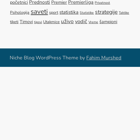
Prednosti
Premierliga
početnici
Premier
Privatnost
saveti
strategije
statistika
Psihologija
sport
Statistike
Taktike
uživo
vodič
Timovi
šampioni
tiketi
Utakmice
tipovi
Vreme
Niche Blog WordPress Theme by
Fahim Murshed