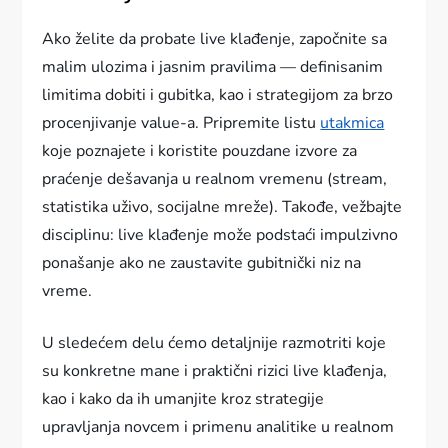
Ako želite da probate live klađenje, započnite sa
malim ulozima i jasnim pravilima — definisanim
limitima dobiti i gubitka, kao i strategijom za brzo
procenjivanje value-a. Pripremite listu
utakmica
koje poznajete i koristite pouzdane izvore za
praćenje dešavanja u realnom vremenu (stream,
statistika uživo, socijalne mreže). Takođe, vežbajte
disciplinu: live klađenje može podstaći impulzivno
ponašanje ako ne zaustavite gubitnički niz na
vreme.
U sledećem delu ćemo detaljnije razmotriti koje
su konkretne mane i praktični rizici live klađenja,
kao i kako da ih umanjite kroz strategije
upravljanja novcem i primenu analitike u realnom