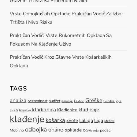
g
Glavnih Tržišta Sa Procenom Rizika
a
Vrste Odbojkaških Opklada: Praktičan Vodič Za Izbor
Tržišta I Nivo Rizika
t
Praktičan Vodič: Vrste Rukometnih Opklada Sa
i
Fokusom Na Klađenje Uživo
o
Praktičan Vodič Kroz Glavne Vrste Košarkaških
Opklada
n
TAGS
Greške
analiza
bezbednost
budžet
emocije
Faktori
Gubitke
igra
kladionica
kladjenje
Kladionice
Igrači
Iskustvo
klađenje
košarka
kvote
LaLiga
Liga
Mečevi
odbojka
online
opklade
Mobilno
podaci
Očekivanja