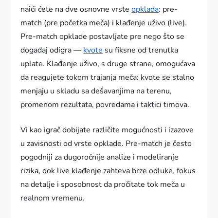
naići ćete na dve osnovne vrste
opklada
: pre-
match (pre početka meča) i klađenje uživo (live).
Pre-match opklade postavljate pre nego što se
događaj odigra —
kvote
su fiksne od trenutka
uplate. Klađenje uživo, s druge strane, omogućava
da reagujete tokom trajanja meča: kvote se stalno
menjaju u skladu sa dešavanjima na terenu,
promenom rezultata, povredama i taktici timova.
Vi kao igrač dobijate različite mogućnosti i izazove
u zavisnosti od vrste opklade. Pre-match je često
pogodniji za dugoročnije analize i modeliranje
rizika, dok live klađenje zahteva brze odluke, fokus
na detalje i sposobnost da pročitate tok meča u
realnom vremenu.