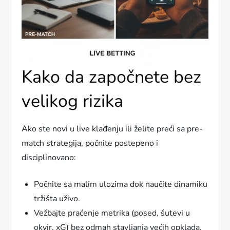
Kako da započnete bez
velikog rizika
Ako ste novi u live klađenju ili želite preći sa pre-
match strategija, počnite postepeno i
disciplinovano:
Počnite sa malim ulozima dok naučite dinamiku
tržišta uživo.
Vežbajte praćenje metrika (posed, šutevi u
okvir, xG) bez odmah stavljanja većih opklada.