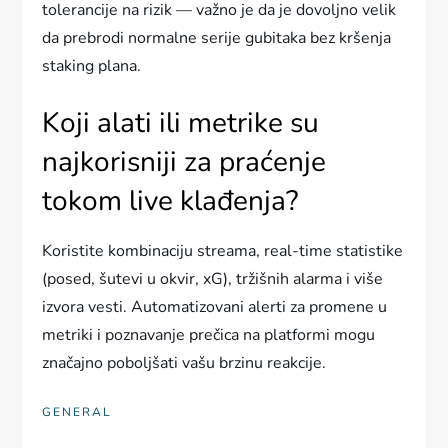
tolerancije na rizik — važno je da je dovoljno velik
da prebrodi normalne serije gubitaka bez kršenja
staking plana.
Koji alati ili metrike su
najkorisniji za praćenje
tokom live klađenja?
Koristite kombinaciju streama, real-time statistike
(posed, šutevi u okvir, xG), tržišnih alarma i više
izvora vesti. Automatizovani alerti za promene u
metriki i poznavanje prečica na platformi mogu
značajno poboljšati vašu brzinu reakcije.
GENERAL