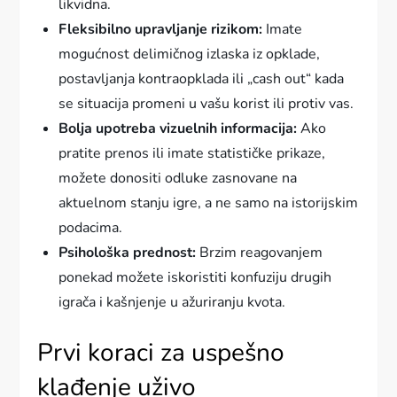
likvidna.
Fleksibilno upravljanje rizikom:
Imate
mogućnost delimičnog izlaska iz opklade,
postavljanja kontraopklada ili „cash out“ kada
se situacija promeni u vašu korist ili protiv vas.
Bolja upotreba vizuelnih informacija:
Ako
pratite prenos ili imate statističke prikaze,
možete donositi odluke zasnovane na
aktuelnom stanju igre, a ne samo na istorijskim
podacima.
Psihološka prednost:
Brzim reagovanjem
ponekad možete iskoristiti konfuziju drugih
igrača i kašnjenje u ažuriranju kvota.
Prvi koraci za uspešno
klađenje uživo