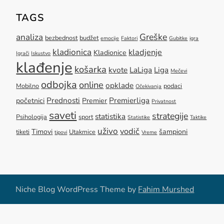
TAGS
Greške
analiza
bezbednost
budžet
emocije
Faktori
Gubitke
igra
kladionica
kladjenje
Kladionice
Igrači
Iskustvo
klađenje
košarka
kvote
LaLiga
Liga
Mečevi
odbojka
online
opklade
Mobilno
podaci
Očekivanja
Prednosti
Premierliga
početnici
Premier
Privatnost
saveti
strategije
statistika
Psihologija
sport
Statistike
Taktike
uživo
vodič
Timovi
šampioni
tiketi
Utakmice
tipovi
Vreme
Niche Blog WordPress Theme by
Fahim Murshed