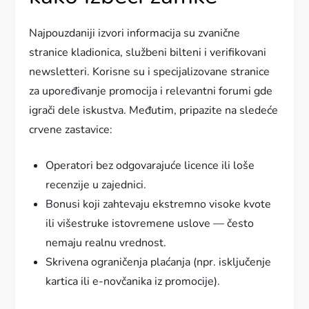
Najpouzdaniji izvori informacija su zvanične
stranice kladionica, službeni bilteni i verifikovani
newsletteri. Korisne su i specijalizovane stranice
za upoređivanje promocija i relevantni forumi gde
igrači dele iskustva. Međutim, pripazite na sledeće
crvene zastavice:
Operatori bez odgovarajuće licence ili loše
recenzije u zajednici.
Bonusi koji zahtevaju ekstremno visoke kvote
ili višestruke istovremene uslove — često
nemaju realnu vrednost.
Skrivena ograničenja plaćanja (npr. isključenje
kartica ili e-novčanika iz promocije).