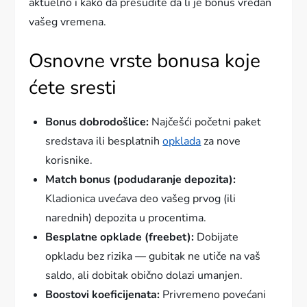
aktuelno i kako da presudite da li je bonus vredan
vašeg vremena.
Osnovne vrste bonusa koje
ćete sresti
Bonus dobrodošlice:
Najčešći početni paket
sredstava ili besplatnih
opklada
za nove
korisnike.
Match bonus (podudaranje depozita):
Kladionica uvećava deo vašeg prvog (ili
narednih) depozita u procentima.
Besplatne opklade (freebet):
Dobijate
opkladu bez rizika — gubitak ne utiče na vaš
saldo, ali dobitak obično dolazi umanjen.
Boostovi koeficijenata:
Privremeno povećani