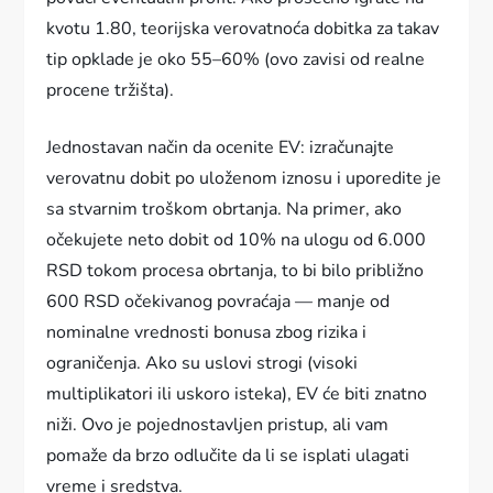
kvotu 1.80, teorijska verovatnoća dobitka za takav
tip opklade je oko 55–60% (ovo zavisi od realne
procene tržišta).
Jednostavan način da ocenite EV: izračunajte
verovatnu dobit po uloženom iznosu i uporedite je
sa stvarnim troškom obrtanja. Na primer, ako
očekujete neto dobit od 10% na ulogu od 6.000
RSD tokom procesa obrtanja, to bi bilo približno
600 RSD očekivanog povraćaja — manje od
nominalne vrednosti bonusa zbog rizika i
ograničenja. Ako su uslovi strogi (visoki
multiplikatori ili uskoro isteka), EV će biti znatno
niži. Ovo je pojednostavljen pristup, ali vam
pomaže da brzo odlučite da li se isplati ulagati
vreme i sredstva.