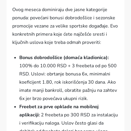
Ovog meseca dominiraju dve jasne kategorije
ponuda: povećani bonusi dobrodošlice i sezonske
promocije vezane za velike sportske događaje. Evo
konkretnih primera koje ćete najčešće sresti i
ključnih uslova koje treba odmah proveriti:
Bonus dobrodošlice (domaća kladionica):
100% do 10.000 RSD + 3 freebeta od po 500
RSD. Uslovi: obrtanje bonusa 6x, minimalni
koeficijent 1.80, rok iskorišćenja 30 dana. Ako
imate manji bankroll, obratite pažnju na zahtev
6x jer brzo povećava ukupni rizik.
Freebet za prve opklade na mobilnoj
aplikaciji:
2 freebeta po 300 RSD za instalaciju
i verifikaciju naloga. Uslov često glasi da