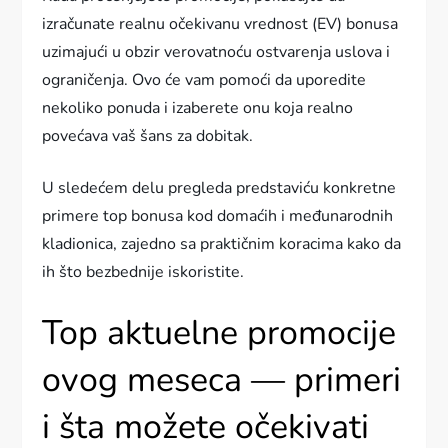
izračunate realnu očekivanu vrednost (EV) bonusa
uzimajući u obzir verovatnoću ostvarenja uslova i
ograničenja. Ovo će vam pomoći da uporedite
nekoliko ponuda i izaberete onu koja realno
povećava vaš šans za dobitak.
U sledećem delu pregleda predstaviću konkretne
primere top bonusa kod domaćih i međunarodnih
kladionica, zajedno sa praktičnim koracima kako da
ih što bezbednije iskoristite.
Top aktuelne promocije
ovog meseca — primeri
i šta možete očekivati