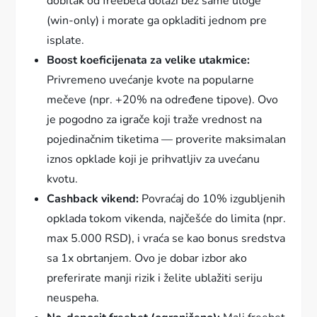
dobitak od freebeta dolazi bez same uloge
(win-only) i morate ga opkladiti jednom pre
isplate.
Boost koeficijenata za velike utakmice:
Privremeno uvećanje kvote na popularne
mečeve (npr. +20% na određene tipove). Ovo
je pogodno za igrače koji traže vrednost na
pojedinačnim tiketima — proverite maksimalan
iznos opklade koji je prihvatljiv za uvećanu
kvotu.
Cashback vikend:
Povraćaj do 10% izgubljenih
opklada tokom vikenda, najčešće do limita (npr.
max 5.000 RSD), i vraća se kao bonus sredstva
sa 1x obrtanjem. Ovo je dobar izbor ako
preferirate manji rizik i želite ublažiti seriju
neuspeha.