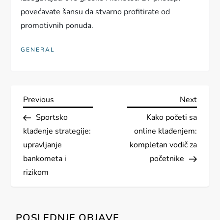
povećavate šansu da stvarno profitirate od
promotivnih ponuda.
GENERAL
P
Previous
Next
Previous
Next
Post
Post
Sportsko
Kako početi sa
o
klađenje strategije:
online klađenjem:
s
upravljanje
kompletan vodič za
bankometa i
početnike
t
rizikom
n
a
POSLEDNJE OBJAVE