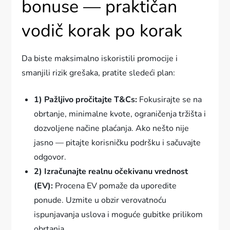
bonuse — praktičan
vodič korak po korak
Da biste maksimalno iskoristili promocije i
smanjili rizik grešaka, pratite sledeći plan:
1) Pažljivo pročitajte T&Cs:
Fokusirajte se na
obrtanje, minimalne kvote, ograničenja tržišta i
dozvoljene načine plaćanja. Ako nešto nije
jasno — pitajte korisničku podršku i sačuvajte
odgovor.
2) Izračunajte realnu očekivanu vrednost
(EV):
Procena EV pomaže da uporedite
ponude. Uzmite u obzir verovatnoću
ispunjavanja uslova i moguće gubitke prilikom
obrtanja.