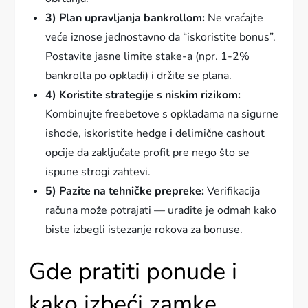
3) Plan upravljanja bankrollom:
Ne vraćajte
veće iznose jednostavno da “iskoristite bonus”.
Postavite jasne limite stake-a (npr. 1-2%
bankrolla po opkladi) i držite se plana.
4) Koristite strategije s niskim rizikom:
Kombinujte freebetove s opkladama na sigurne
ishode, iskoristite hedge i delimične cashout
opcije da zaključate profit pre nego što se
ispune strogi zahtevi.
5) Pazite na tehničke prepreke:
Verifikacija
računa može potrajati — uradite je odmah kako
biste izbegli istezanje rokova za bonuse.
Gde pratiti ponude i
kako izbeći zamke