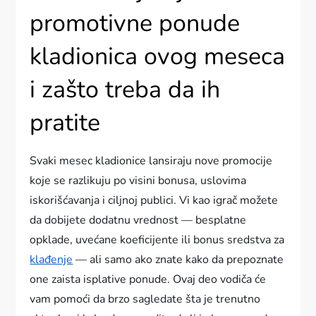
promotivne ponude
kladionica ovog meseca
i zašto treba da ih
pratite
Svaki mesec kladionice lansiraju nove promocije
koje se razlikuju po visini bonusa, uslovima
iskorišćavanja i ciljnoj publici. Vi kao igrač možete
da dobijete dodatnu vrednost — besplatne
opklade, uvećane koeficijente ili bonus sredstva za
klađenje
— ali samo ako znate kako da prepoznate
one zaista isplative ponude. Ovaj deo vodiča će
vam pomoći da brzo sagledate šta je trenutno