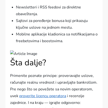
Newsletteri i RSS feedovi za direktne
obaveštenja.
Sajtovi za poređenje bonusa koji prikazuju
ključne uslove na jednom mestu.
Mobilne aplikacije kladionica sa notifikacijama o
freebetovima i boostovima.
Šta dalje?
Primenite poznate principe: proveravajte uslove,
računajte realnu vrednost i upravljajte bankrollom.
Pre nego što se povežete sa novim operatorom,
uvek
proverite licencu operatora
i recenzije
zajednice. I na kraju — igrajte odgovorno: