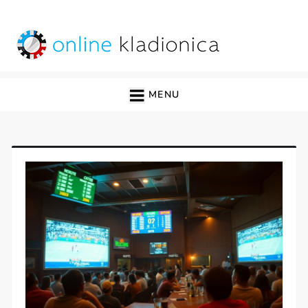
Skip
to
content
online kladionica
MENU