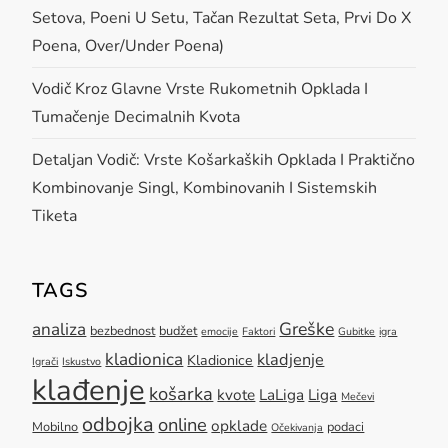
Setova, Poeni U Setu, Tačan Rezultat Seta, Prvi Do X
Poena, Over/under Poena)
Vodič Kroz Glavne Vrste Rukometnih Opklada I
Tumačenje Decimalnih Kvota
Detaljan Vodič: Vrste Košarkaških Opklada I Praktično
Kombinovanje Singl, Kombinovanih I Sistemskih
Tiketa
TAGS
Greške
analiza
bezbednost
budžet
emocije
Faktori
Gubitke
igra
kladionica
kladjenje
Kladionice
Igrači
Iskustvo
klađenje
košarka
kvote
LaLiga
Liga
Mečevi
odbojka
online
opklade
Mobilno
podaci
Očekivanja