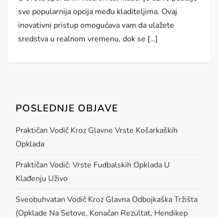
sve popularnija opcija među kladiteljima. Ovaj
inovativni pristup omogućava vam da ulažete
sredstva u realnom vremenu, dok se […]
POSLEDNJE OBJAVE
Praktičan Vodič Kroz Glavne Vrste Košarkaških
Opklada
Praktičan Vodič: Vrste Fudbalskih Opklada U
Klađenju Uživo
Sveobuhvatan Vodič Kroz Glavna Odbojkaška Tržišta
(opklade Na Setove, Konačan Rezultat, Hendikep