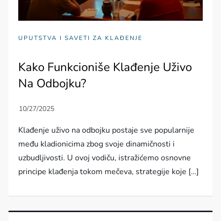
UPUTSTVA I SAVETI ZA KLAĐENJE
Kako Funkcioniše Klađenje Uživo
Na Odbojku?
Klađenje uživo na odbojku postaje sve popularnije
među kladionicima zbog svoje dinamičnosti i
uzbudljivosti. U ovoj vodiču, istražićemo osnovne
principe klađenja tokom mečeva, strategije koje […]