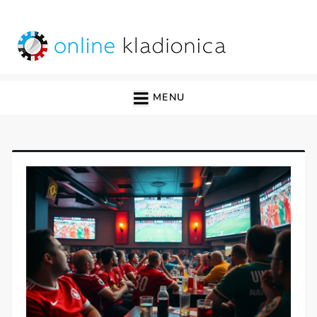
Skip
to
content
online kladionica
MENU