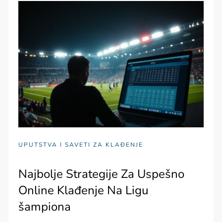
UPUTSTVA I SAVETI ZA KLAĐENJE
Najbolje Strategije Za Uspešno
Online Klađenje Na Ligu
šampiona