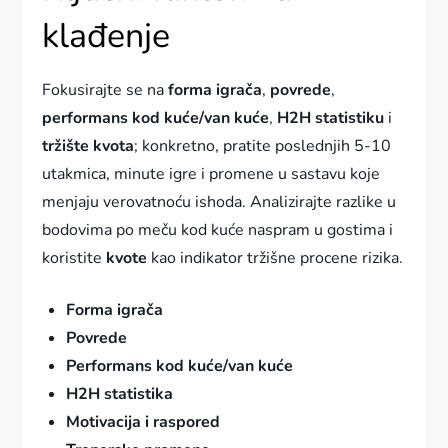
klađenje
Fokusirajte se na
forma igrača
,
povrede
,
performans kod kuće/van kuće
,
H2H statistiku
i
tržište kvota
; konkretno, pratite poslednjih 5-10
utakmica, minute igre i promene u sastavu koje
menjaju verovatnoću ishoda. Analizirajte razlike u
bodovima po meču kod kuće naspram u gostima i
koristite
kvote
kao indikator tržišne procene rizika.
Forma igrača
Povrede
Performans kod kuće/van kuće
H2H statistika
Motivacija i raspored