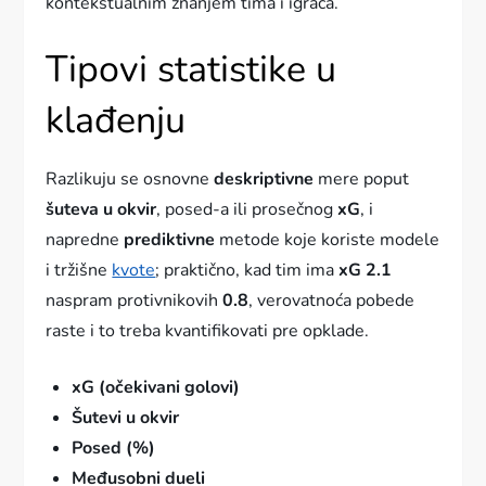
kontekstualnim znanjem tima i igrača.
Tipovi statistike u
klađenju
Razlikuju se osnovne
deskriptivne
mere poput
šuteva u okvir
, posed-a ili prosečnog
xG
, i
napredne
prediktivne
metode koje koriste modele
i tržišne
kvote
; praktično, kad tim ima
xG 2.1
naspram protivnikovih
0.8
, verovatnoća pobede
raste i to treba kvantifikovati pre opklade.
xG (očekivani golovi)
Šutevi u okvir
Posed (%)
Međusobni dueli