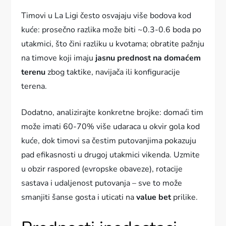
Timovi u La Ligi često osvajaju više bodova kod
kuće: prosečno razlika može biti ~0.3-0.6 boda po
utakmici, što čini razliku u kvotama; obratite pažnju
na timove koji imaju
jasnu prednost na domaćem
terenu
zbog taktike, navijača ili konfiguracije
terena.
Dodatno, analizirajte konkretne brojke: domaći tim
može imati 60-70% više udaraca u okvir gola kod
kuće, dok timovi sa čestim putovanjima pokazuju
pad efikasnosti u drugoj utakmici vikenda. Uzmite
u obzir raspored (evropske obaveze), rotacije
sastava i udaljenost putovanja – sve to može
smanjiti šanse gosta i uticati na
value bet
prilike.