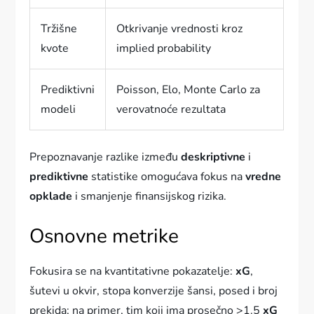
Tržišne
Otkrivanje vrednosti kroz
kvote
implied probability
Prediktivni
Poisson, Elo, Monte Carlo za
modeli
verovatnoće rezultata
Prepoznavanje razlike između
deskriptivne
i
prediktivne
statistike omogućava fokus na
vredne
opklade
i smanjenje finansijskog rizika.
Osnovne metrike
Fokusira se na kvantitativne pokazatelje:
xG
,
šutevi u okvir, stopa konverzije šansi, posed i broj
prekida; na primer, tim koji ima prosečno >1.5
xG