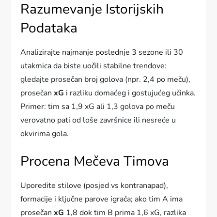
Razumevanje Istorijskih
Podataka
Analizirajte najmanje poslednje 3 sezone ili 30
utakmica da biste uočili stabilne trendove:
gledajte prosečan broj golova (npr. 2,4 po meču),
prosečan
xG
i razliku domaćeg i gostujućeg učinka.
Primer: tim sa 1,9 xG ali 1,3 golova po meču
verovatno pati od loše završnice ili nesreće u
okvirima gola.
Procena Mečeva Timova
Uporedite stilove (posjed vs kontranapad),
formacije i ključne parove igrača; ako tim A ima
prosečan
xG
1,8 dok tim B prima 1,6 xG, razlika