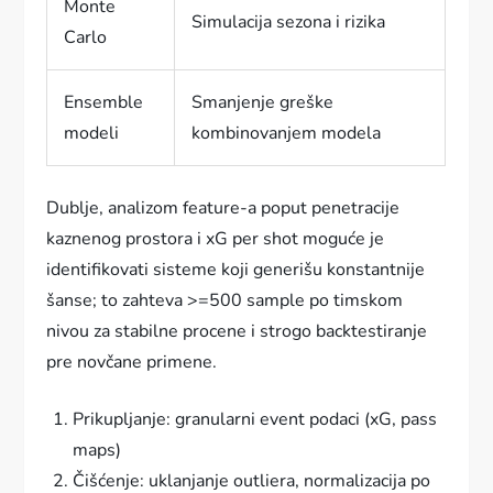
Monte
Simulacija sezona i rizika
Carlo
Ensemble
Smanjenje greške
modeli
kombinovanjem modela
Dublje, analizom feature-a poput penetracije
kaznenog prostora i xG per shot moguće je
identifikovati sisteme koji generišu konstantnije
šanse; to zahteva >=500 sample po timskom
nivou za stabilne procene i strogo backtestiranje
pre novčane primene.
Prikupljanje: granularni event podaci (xG, pass
maps)
Čišćenje: uklanjanje outliera, normalizacija po