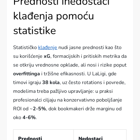
Prednosti inedostaci
klađenja pomoću
statistike
Statističko
klađenje
nudi jasne prednosti kao što
su korišćenje
xG
, formacijskih i pritiskih metrika da
se otkriju vrednosne opklade, ali nosi i rizike poput
overfittinga
i tržišne efikasnosti. U LaLigi, gde
timovi igraju
38 kola
, uz često rotations i povrede,
modelima treba pažljivo upravljanje: u praksi
profesionalci ciljaju na konzervativno poboljšanje
ROI od ~
2-5%
, dok bookmakeri drže marginu od
oko
4-6%
.
Prednosti
Nedostaci