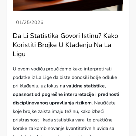
Da Li Statistika Govori Istinu? Kako
Koristiti Brojke U Klađenju Na La
Ligu
U ovom vodiču proučićemo kako interpretirati
podatke iz La Lige da biste donosili bolje odluke
pri klađenju, uz fokus na
validne statistike
,
opasnost od pogrešne interpretacije
i
prednosti
disciplinovanog upravljanja rizikom
. Naučićete
koje brojke zaista imaju težinu, kako izbeći
pristrasnost i kada statistika vara, te praktične
korake za kombinovanje kvantitativnih uvida sa