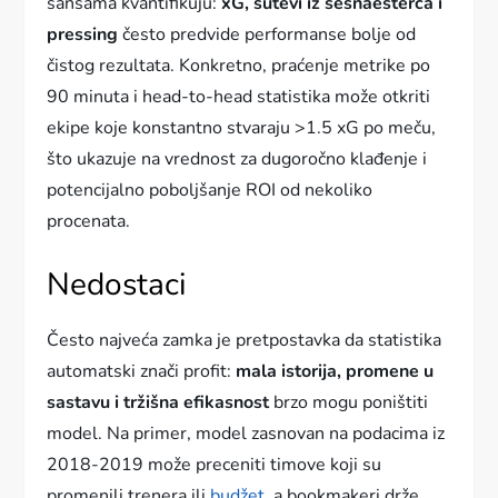
šansama kvantifikuju:
xG, šutevi iz šesnaesterca i
pressing
često predvide performanse bolje od
čistog rezultata. Konkretno, praćenje metrike po
90 minuta i head-to-head statistika može otkriti
ekipe koje konstantno stvaraju >1.5 xG po meču,
što ukazuje na vrednost za dugoročno klađenje i
potencijalno poboljšanje ROI od nekoliko
procenata.
Nedostaci
Često najveća zamka je pretpostavka da statistika
automatski znači profit:
mala istorija, promene u
sastavu i tržišna efikasnost
brzo mogu poništiti
model. Na primer, model zasnovan na podacima iz
2018-2019 može preceniti timove koji su
promenili trenera ili
budžet
, a bookmakeri drže