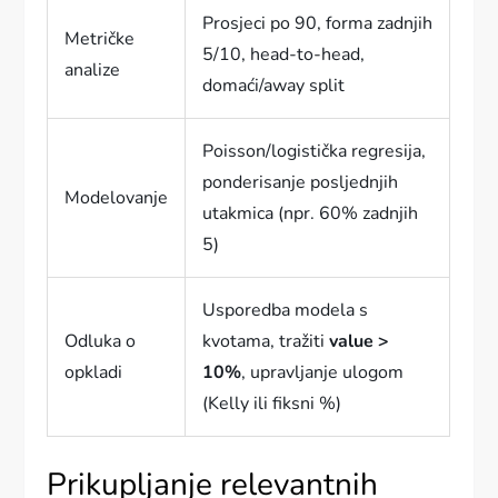
Prosjeci po 90, forma zadnjih
Metričke
5/10, head-to-head,
analize
domaći/away split
Poisson/logistička regresija,
ponderisanje posljednjih
Modelovanje
utakmica (npr. 60% zadnjih
5)
Usporedba modela s
Odluka o
kvotama, tražiti
value >
opkladi
10%
, upravljanje ulogom
(Kelly ili fiksni %)
Prikupljanje relevantnih