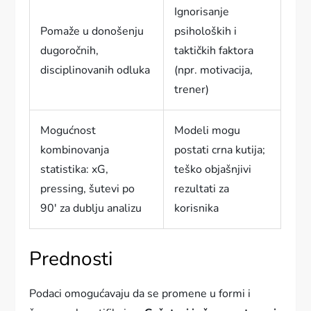
Ignorisanje
Pomaže u donošenju
psiholoških i
dugoročnih,
taktičkih faktora
disciplinovanih odluka
(npr. motivacija,
trener)
Mogućnost
Modeli mogu
kombinovanja
postati crna kutija;
statistika: xG,
teško objašnjivi
pressing, šutevi po
rezultati za
90′ za dublju analizu
korisnika
Prednosti
Podaci omogućavaju da se promene u formi i