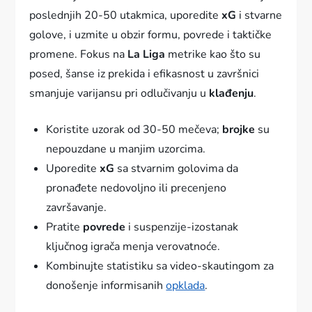
poslednjih 20-50 utakmica, uporedite
xG
i stvarne
golove, i uzmite u obzir formu, povrede i taktičke
promene. Fokus na
La Liga
metrike kao što su
posed, šanse iz prekida i efikasnost u završnici
smanjuje varijansu pri odlučivanju u
klađenju
.
Koristite uzorak od 30-50 mečeva;
brojke
su
nepouzdane u manjim uzorcima.
Uporedite
xG
sa stvarnim golovima da
pronađete nedovoljno ili precenjeno
završavanje.
Pratite
povrede
i suspenzije-izostanak
ključnog igrača menja verovatnoće.
Kombinujte statistiku sa video-skautingom za
donošenje informisanih
opklada
.