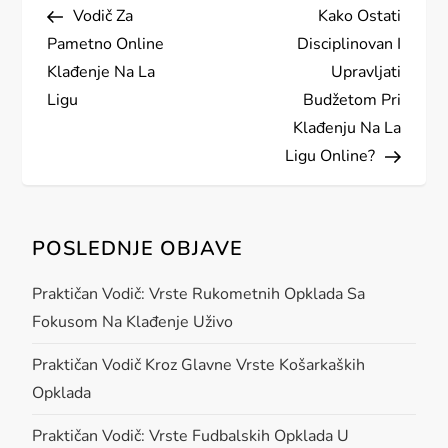
Post
Post
Vodič Za
Kako Ostati
o
Pametno Online
Disciplinovan I
s
Klađenje Na La
Upravljati
Ligu
Budžetom Pri
t
Klađenju Na La
Ligu Online?
n
a
POSLEDNJE OBJAVE
v
Praktičan Vodič: Vrste Rukometnih Opklada Sa
i
Fokusom Na Klađenje Uživo
g
Praktičan Vodič Kroz Glavne Vrste Košarkaških
Opklada
a
Praktičan Vodič: Vrste Fudbalskih Opklada U