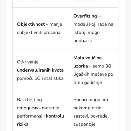
Overfitting
–
Objektivnost
– manje
modeli koji rade na
subjektivnih procena
istoriji mogu
podbaciti
Mala veličina
Otkrivanje
uzorka
– samo 38
undervaluiranih kvota
ligaških mečeva po
pomoću xG i statistika
timu godišnje
Backtesting
Podaci mogu biti
omogućava merenje
nekompletni:
performansi i
kontrolu
sastavi, povrede,
rizika
suspenzije