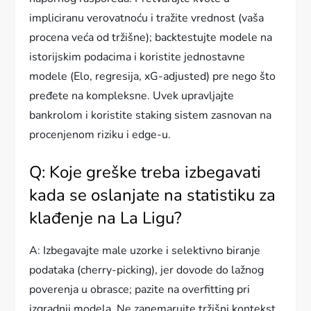
impliciranu verovatnoću i tražite vrednost (vaša
procena veća od tržišne); backtestujte modele na
istorijskim podacima i koristite jednostavne
modele (Elo, regresija, xG-adjusted) pre nego što
pređete na kompleksne. Uvek upravljajte
bankrolom i koristite staking sistem zasnovan na
procenjenom riziku i edge-u.
Q: Koje greške treba izbegavati
kada se oslanjate na statistiku za
klađenje na La Ligu?
A: Izbegavajte male uzorke i selektivno biranje
podataka (cherry-picking), jer dovode do lažnog
poverenja u obrasce; pazite na overfitting pri
izgradnji modela. Ne zanemarujte tržišni kontekst