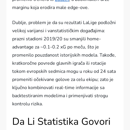
marginu koja erodira male edge-ove.
Dublje, problem je da su rezultati LaLige podložni
velikoj varijansi i vanstatističkim događajima:
prazni stadioni 2019/20 su smanjili home-
advantage za ~0.1-0.2 xG po meču, što je
promenilo pouzdanost istorijskih modela. Takođe,
kratkoročne povrede glavnih igrača ili rotacije
tokom evropskih sedmica mogu u roku od 24 sata
promeniti očekivane golove za celu ekipu; zato je
ključno kombinovati real-time informacije sa
backtestiranim modelima i primenjivati strogu
kontrolu rizika.
Da Li Statistika Govori