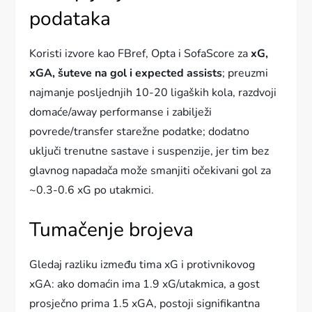
podataka
Koristi izvore kao FBref, Opta i SofaScore za
xG,
xGA, šuteve na gol i expected assists
; preuzmi
najmanje posljednjih 10-20 ligaških kola, razdvoji
domaće/away performanse i zabilježi
povrede/transfer starežne podatke; dodatno
uključi trenutne sastave i suspenzije, jer tim bez
glavnog napadača može smanjiti očekivani gol za
~0.3-0.6 xG po utakmici.
Tumačenje brojeva
Gledaj razliku između tima xG i protivnikovog
xGA: ako domaćin ima 1.9 xG/utakmica, a gost
prosječno prima 1.5 xGA, postoji signifikantna