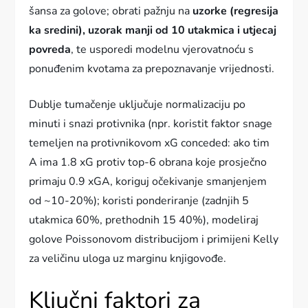
šansa za golove; obrati pažnju na
uzorke (regresija
ka sredini), uzorak manji od 10 utakmica i utjecaj
povreda
, te usporedi modelnu vjerovatnoću s
ponuđenim kvotama za prepoznavanje vrijednosti.
Dublje tumačenje uključuje normalizaciju po
minuti i snazi protivnika (npr. koristit faktor snage
temeljen na protivnikovom xG conceded: ako tim
A ima 1.8 xG protiv top-6 obrana koje prosječno
primaju 0.9 xGA, koriguj očekivanje smanjenjem
od ~10-20%); koristi ponderiranje (zadnjih 5
utakmica 60%, prethodnih 15 40%), modeliraj
golove Poissonovom distribucijom i primijeni Kelly
za veličinu uloga uz marginu knjigovođe.
Ključni faktori za