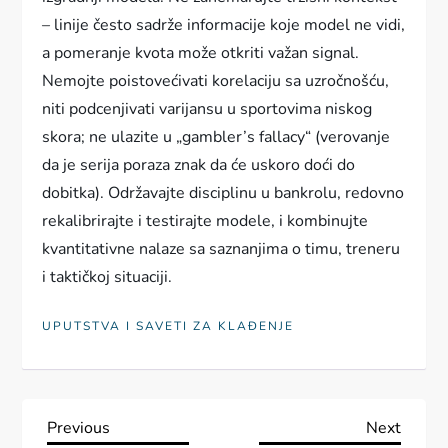
– linije često sadrže informacije koje model ne vidi,
a pomeranje kvota može otkriti važan signal.
Nemojte poistovećivati korelaciju sa uzročnošću,
niti podcenjivati varijansu u sportovima niskog
skora; ne ulazite u „gambler’s fallacy“ (verovanje
da je serija poraza znak da će uskoro doći do
dobitka). Održavajte disciplinu u bankrolu, redovno
rekalibrirajte i testirajte modele, i kombinujte
kvantitativne nalaze sa saznanjima o timu, treneru
i taktičkoj situaciji.
UPUTSTVA I SAVETI ZA KLAĐENJE
P
Previous
Next
Previous
Next