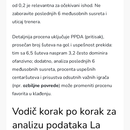
od 0,2 je relevantna za očekivani ishod. Ne
zaboravite poslednjih 6 međusobnih susreta i
uticaj trenera.
Detaljnija procena uključuje PPDA (pritisak),
prosečan broj šuteva na gol i uspešnost prekida:
tim sa 6,5 šuteva naspram 3,2 često dominira
ofanzivno; dodatno, analiza poslednjih 6
međusobnih susreta, procenta uspešnih
centaršuteva i prisustva odsutnih važnih igrača
(npr.
ozbiljne povrede
) može promeniti procenu
favorita u klađenju.
Vodič korak po korak za
analizu podataka La