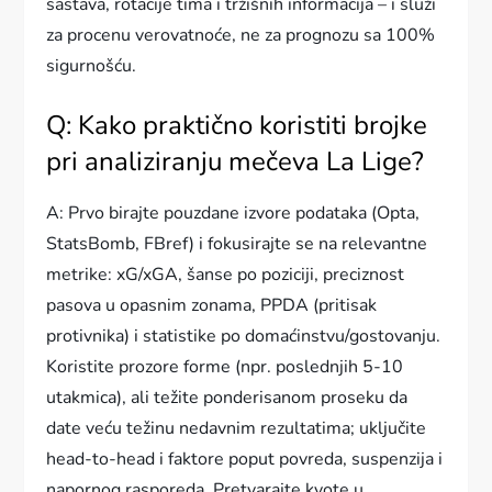
sastava, rotacije tima i tržišnih informacija – i služi
za procenu verovatnoće, ne za prognozu sa 100%
sigurnošću.
Q: Kako praktično koristiti brojke
pri analiziranju mečeva La Lige?
A: Prvo birajte pouzdane izvore podataka (Opta,
StatsBomb, FBref) i fokusirajte se na relevantne
metrike: xG/xGA, šanse po poziciji, preciznost
pasova u opasnim zonama, PPDA (pritisak
protivnika) i statistike po domaćinstvu/gostovanju.
Koristite prozore forme (npr. poslednjih 5-10
utakmica), ali težite ponderisanom proseku da
date veću težinu nedavnim rezultatima; uključite
head-to-head i faktore poput povreda, suspenzija i
napornog rasporeda. Pretvarajte kvote u