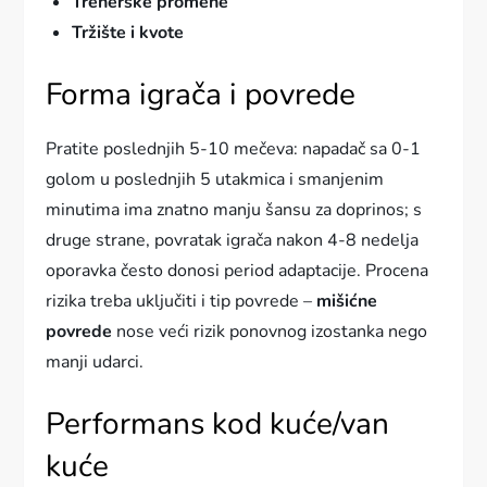
Trenerske promene
Tržište i kvote
Forma igrača i povrede
Pratite poslednjih 5-10 mečeva: napadač sa 0-1
golom u poslednjih 5 utakmica i smanjenim
minutima ima znatno manju šansu za doprinos; s
druge strane, povratak igrača nakon 4-8 nedelja
oporavka često donosi period adaptacije. Procena
rizika treba uključiti i tip povrede –
mišićne
povrede
nose veći rizik ponovnog izostanka nego
manji udarci.
Performans kod kuće/van
kuće