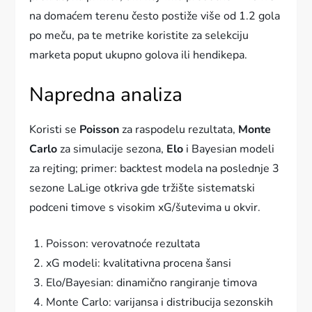
na domaćem terenu često postiže više od 1.2 gola
po meču, pa te metrike koristite za selekciju
marketa poput ukupno golova ili hendikepa.
Napredna analiza
Koristi se
Poisson
za raspodelu rezultata,
Monte
Carlo
za simulacije sezona,
Elo
i Bayesian modeli
za rejting; primer: backtest modela na poslednje 3
sezone LaLige otkriva gde tržište sistematski
podceni timove s visokim xG/šutevima u okvir.
Poisson: verovatnoće rezultata
xG modeli: kvalitativna procena šansi
Elo/Bayesian: dinamično rangiranje timova
Monte Carlo: varijansa i distribucija sezonskih