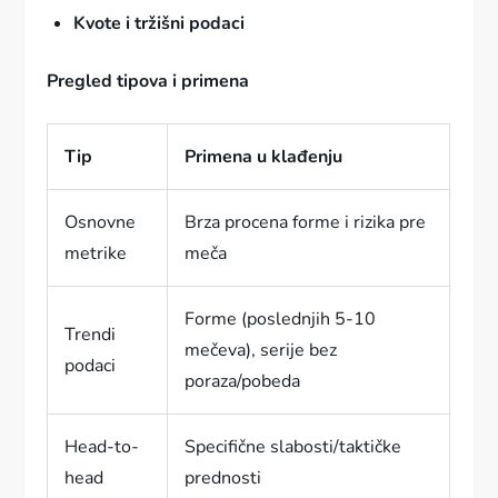
Kvote i tržišni podaci
Pregled tipova i primena
Tip
Primena u klađenju
Osnovne
Brza procena forme i rizika pre
metrike
meča
Forme (poslednjih 5-10
Trendi
mečeva), serije bez
podaci
poraza/pobeda
Head-to-
Specifične slabosti/taktičke
head
prednosti