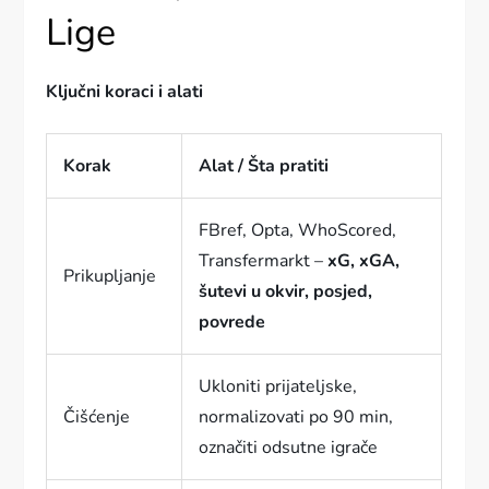
Lige
Ključni koraci i alati
Korak
Alat / Šta pratiti
FBref, Opta, WhoScored,
Transfermarkt –
xG, xGA,
Prikupljanje
šutevi u okvir, posjed,
povrede
Ukloniti prijateljske,
Čišćenje
normalizovati po 90 min,
označiti odsutne igrače