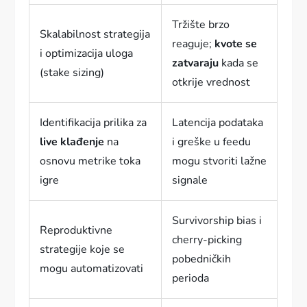
Tržište brzo
Skalabilnost strategija
reaguje;
kvote se
i optimizacija uloga
zatvaraju
kada se
(stake sizing)
otkrije vrednost
Identifikacija prilika za
Latencija podataka
live klađenje
na
i greške u feedu
osnovu metrike toka
mogu stvoriti lažne
igre
signale
Survivorship bias i
Reproduktivne
cherry-picking
strategije koje se
pobedničkih
mogu automatizovati
perioda