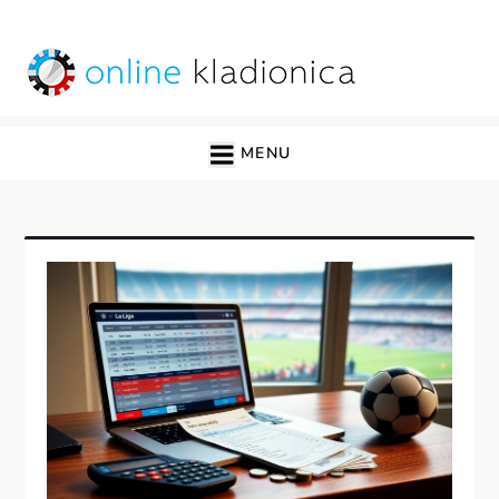
Skip
to
content
online kladionica
MENU