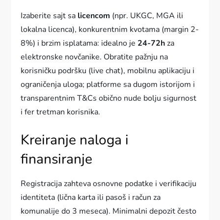
Izaberite sajt sa
licencom
(npr. UKGC, MGA ili
lokalna licenca), konkurentnim kvotama (margin 2-
8%) i brzim isplatama: idealno je
24-72h
za
elektronske novčanike. Obratite pažnju na
korisničku podršku (live chat), mobilnu aplikaciju i
ograničenja uloga; platforme sa dugom istorijom i
transparentnim T&Cs obično nude bolju sigurnost
i fer tretman korisnika.
Kreiranje naloga i
finansiranje
Registracija zahteva osnovne podatke i verifikaciju
identiteta (lična karta ili pasoš i račun za
komunalije do 3 meseca). Minimalni depozit često