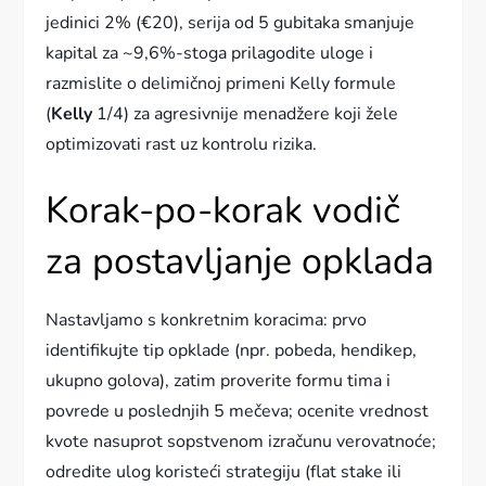
jedinici 2% (€20), serija od 5 gubitaka smanjuje
kapital za ~9,6%-stoga prilagodite uloge i
razmislite o delimičnoj primeni Kelly formule
(
Kelly
1/4) za agresivnije menadžere koji žele
optimizovati rast uz kontrolu rizika.
Korak-po-korak vodič
za postavljanje opklada
Nastavljamo s konkretnim koracima: prvo
identifikujte tip opklade (npr. pobeda, hendikep,
ukupno golova), zatim proverite formu tima i
povrede u poslednjih 5 mečeva; ocenite vrednost
kvote nasuprot sopstvenom izračunu verovatnoće;
odredite ulog koristeći strategiju (flat stake ili