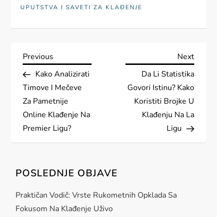
UPUTSTVA I SAVETI ZA KLAĐENJE
P
Previous
Next
Previous
Next
Post
Post
Kako Analizirati
Da Li Statistika
o
Timove I Mečeve
Govori Istinu? Kako
s
Za Pametnije
Koristiti Brojke U
Online Klađenje Na
Klađenju Na La
t
Premier Ligu?
Ligu
n
a
POSLEDNJE OBJAVE
v
Praktičan Vodič: Vrste Rukometnih Opklada Sa
Fokusom Na Klađenje Uživo