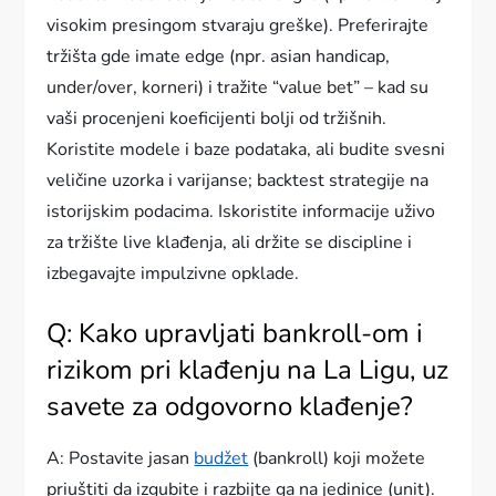
visokim presingom stvaraju greške). Preferirajte
tržišta gde imate edge (npr. asian handicap,
under/over, korneri) i tražite “value bet” – kad su
vaši procenjeni koeficijenti bolji od tržišnih.
Koristite modele i baze podataka, ali budite svesni
veličine uzorka i varijanse; backtest strategije na
istorijskim podacima. Iskoristite informacije uživo
za tržište live klađenja, ali držite se discipline i
izbegavajte impulzivne opklade.
Q: Kako upravljati bankroll-om i
rizikom pri klađenju na La Ligu, uz
savete za odgovorno klađenje?
A: Postavite jasan
budžet
(bankroll) koji možete
priuštiti da izgubite i razbijte ga na jedinice (unit).