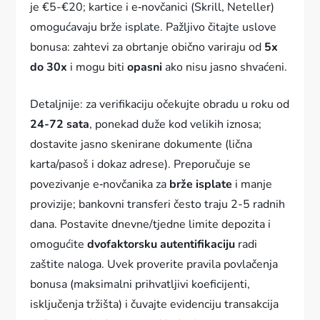
je €5-€20; kartice i e‑novčanici (Skrill, Neteller)
omogućavaju brže isplate. Pažljivo čitajte uslove
bonusa: zahtevi za obrtanje obično variraju od
5x
do 30x
i mogu biti
opasni
ako nisu jasno shvaćeni.
Detaljnije: za verifikaciju očekujte obradu u roku od
24-72 sata
, ponekad duže kod velikih iznosa;
dostavite jasno skenirane dokumente (lična
karta/pasoš i dokaz adrese). Preporučuje se
povezivanje e‑novčanika za
brže isplate
i manje
provizije; bankovni transferi često traju 2-5 radnih
dana. Postavite dnevne/tjedne limite depozita i
omogućite
dvofaktorsku autentifikaciju
radi
zaštite naloga. Uvek proverite pravila povlačenja
bonusa (maksimalni prihvatljivi koeficijenti,
isključenja tržišta) i čuvajte evidenciju transakcija