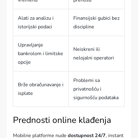
vremenu
prenosu
Alati za analizu i
Finansijski gubici bez
istorijski podaci
discipline
Upravljanje
Neiskreni ili
bankrolom i limitske
nelojalni operatori
opcije
Problemi sa
Brže obračunavanje i
privatnošću i
isplate
sigurnošću podataka
Prednosti online klađenja
Mobilne platforme nude
dostupnost 24/7
, instant