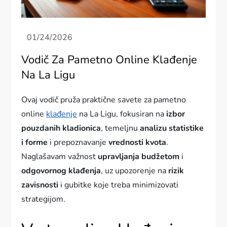
Vodič Za Pametno Online Klađenje
Na La Ligu
Ovaj vodič pruža praktične savete za pametno
online
klađenje
na La Ligu, fokusiran na
izbor
pouzdanih kladionica
, temeljnu
analizu statistike
i forme
i prepoznavanje
vrednosti kvota
.
Naglašavam važnost
upravljanja budžetom
i
odgovornog klađenja
, uz upozorenje na
rizik
zavisnosti
i gubitke koje treba minimizovati
strategijom.