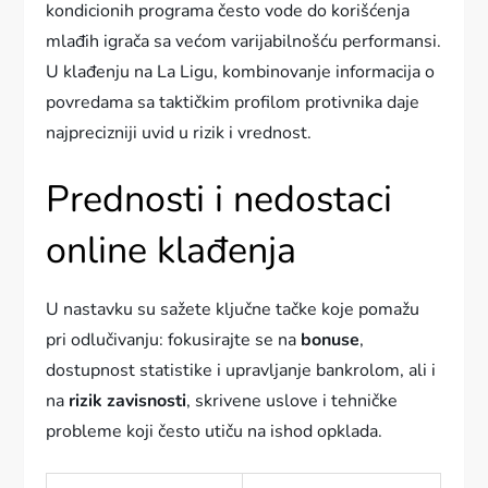
kondicionih programa često vode do korišćenja
mlađih igrača sa većom varijabilnošću performansi.
U klađenju na La Ligu, kombinovanje informacija o
povredama sa taktičkim profilom protivnika daje
najprecizniji uvid u rizik i vrednost.
Prednosti i nedostaci
online klađenja
U nastavku su sažete ključne tačke koje pomažu
pri odlučivanju: fokusirajte se na
bonuse
,
dostupnost statistike i upravljanje bankrolom, ali i
na
rizik zavisnosti
, skrivene uslove i tehničke
probleme koji često utiču na ishod opklada.