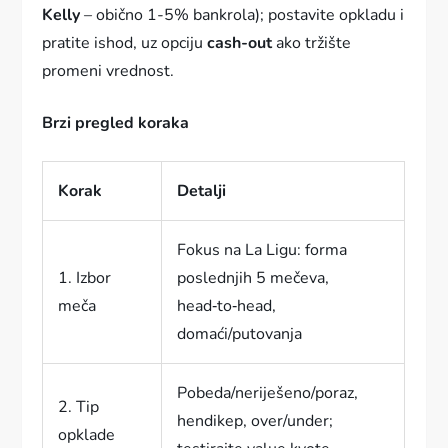
Kelly
– obično 1-5% bankrola); postavite opkladu i
pratite ishod, uz opciju
cash-out
ako tržište
promeni vrednost.
Brzi pregled koraka
Korak
Detalji
Fokus na La Ligu: forma
1. Izbor
poslednjih 5 mečeva,
meča
head‑to‑head,
domaći/putovanja
Pobeda/neriješeno/poraz,
2. Tip
hendikep, over/under;
opklade