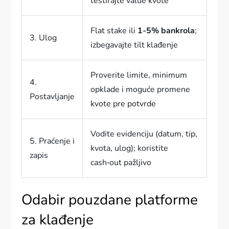
testirajte value kvote
Flat stake ili
1-5% bankrola
;
3. Ulog
izbegavajte tilt klađenje
Proverite limite, minimum
4.
opklade i moguće promene
Postavljanje
kvote pre potvrde
Vodite evidenciju (datum, tip,
5. Praćenje i
kvota, ulog); koristite
zapis
cash‑out pažljivo
Odabir pouzdane platforme
za klađenje