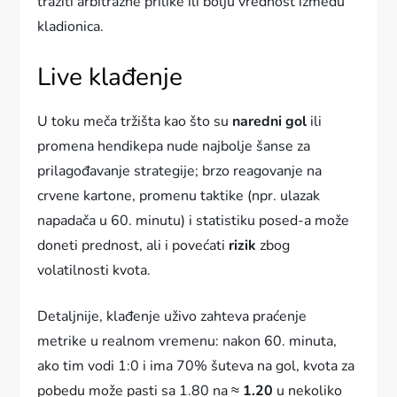
tražiti arbitražne prilike ili bolju vrednost između
kladionica.
Live klađenje
U toku meča tržišta kao što su
naredni gol
ili
promena hendikepa nude najbolje šanse za
prilagođavanje strategije; brzo reagovanje na
crvene kartone, promenu taktike (npr. ulazak
napadača u 60. minutu) i statistiku posed-a može
doneti prednost, ali i povećati
rizik
zbog
volatilnosti kvota.
Detaljnije, klađenje uživo zahteva praćenje
metrike u realnom vremenu: nakon 60. minuta,
ako tim vodi 1:0 i ima 70% šuteva na gol, kvota za
pobedu može pasti sa 1.80 na ≈
1.20
u nekoliko