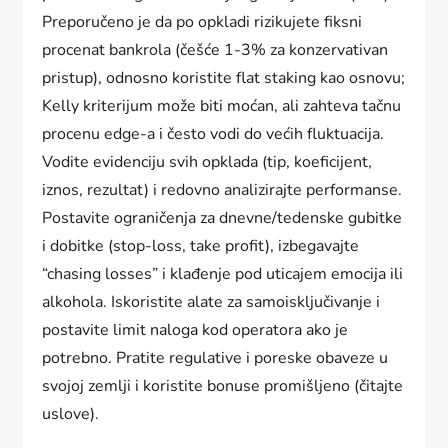
Preporučeno je da po opkladi rizikujete fiksni
procenat bankrola (češće 1-3% za konzervativan
pristup), odnosno koristite flat staking kao osnovu;
Kelly kriterijum može biti moćan, ali zahteva tačnu
procenu edge-a i često vodi do većih fluktuacija.
Vodite evidenciju svih opklada (tip, koeficijent,
iznos, rezultat) i redovno analizirajte performanse.
Postavite ograničenja za dnevne/tedenske gubitke
i dobitke (stop-loss, take profit), izbegavajte
“chasing losses” i klađenje pod uticajem emocija ili
alkohola. Iskoristite alate za samoisključivanje i
postavite limit naloga kod operatora ako je
potrebno. Pratite regulative i poreske obaveze u
svojoj zemlji i koristite bonuse promišljeno (čitajte
uslove).