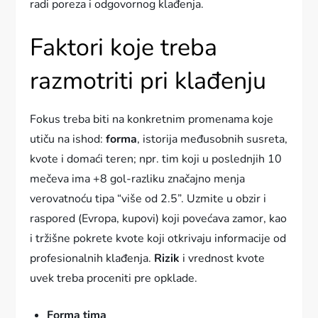
radi poreza i odgovornog klađenja.
Faktori koje treba
razmotriti pri klađenju
Fokus treba biti na konkretnim promenama koje
utiču na ishod:
forma
, istorija međusobnih susreta,
kvote i domaći teren; npr. tim koji u poslednjih 10
mečeva ima +8 gol-razliku značajno menja
verovatnoću tipa “više od 2.5”. Uzmite u obzir i
raspored (Evropa, kupovi) koji povećava zamor, kao
i tržišne pokrete kvote koji otkrivaju informacije od
profesionalnih klađenja.
Rizik
i vrednost kvote
uvek treba proceniti pre opklade.
Forma tima