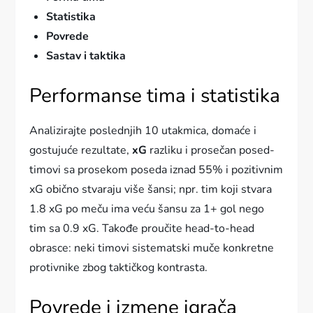
Statistika
Povrede
Sastav i taktika
Performanse tima i statistika
Analizirajte poslednjih 10 utakmica, domaće i
gostujuće rezultate,
xG
razliku i prosečan posed-
timovi sa prosekom poseda iznad 55% i pozitivnim
xG obično stvaraju više šansi; npr. tim koji stvara
1.8 xG po meču ima veću šansu za 1+ gol nego
tim sa 0.9 xG. Takođe proučite head-to-head
obrasce: neki timovi sistematski muče konkretne
protivnike zbog taktičkog kontrasta.
Povrede i izmene igrača