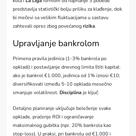
kola i
La Liga
formom od najmanje 3 pobede
predstavlja statistički bolju priliku za klađenje, dok
bi mečevi sa velikim fluktuacijama u sastavu
zahtevali oprez zbog povećanog
rizika
.
Upravljanje bankrolom
Primena pravila jedinica (1-3% bankrola po
opkladi) i postavljanje dnevnog limita štiti kapital:
ako je bankrol €1.000, jedinica od 1% iznosi €10;
diversifikovati između 5-10 opklada mesečno
smanjuje volatilnost.
Disciplina
je ključ.
Detaljno planiranje uključuje beleženje svake
opklade, praćenje ROI i ograničavanje
maksimalnog gubitka (npr. 20% bankrola kao
stop-loss). U praksi, pri bankrolu od €1.000 i