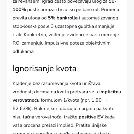
za revanšem; igrači često povećavaju ulog za
50-
100%
posle poraza i brzo iscrpe bankrol. Primena
pravila uloga od
5% bankrolla
i automatizovanog
stop‑loss‑a posle 3 uzastopna gubitka smanjuje
rizik. Konkretno, vođenje evidencije pari i merenje
ROI zamenjuju impulsivne poteze objektivnim
odlukama.
Ignorisanje kvota
Klađenje bez razumevanja kvota uništava
vrednost; decimalna kvota pretvara se u
implicitnu
verovatnoću
formulom 1/kvota (npr. 1,90 →
52,63%). Bukmejkeri ubacuju marginu pa kvote
nisu tačna verovatnoća; tražite
positive EV
kada
vaša procena prelazi implied. Pratite linijske
promene i poređenja među sajtovima da biste