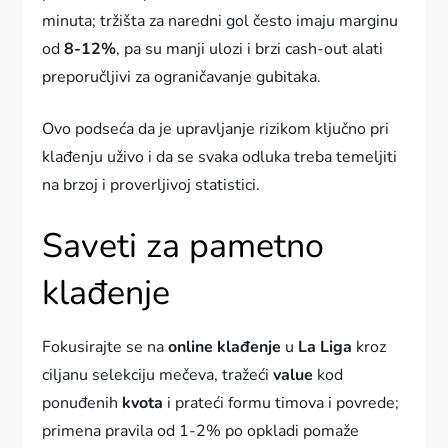
minuta; tržišta za naredni gol često imaju marginu
od
8-12%
, pa su manji ulozi i brzi cash-out alati
preporučljivi za ograničavanje gubitaka.
Ovo podseća da je upravljanje rizikom ključno pri
klađenju uživo i da se svaka odluka treba temeljiti
na brzoj i proverljivoj statistici.
Saveti za pametno
klađenje
Fokusirajte se na
online klađenje
u
La Liga
kroz
ciljanu selekciju mečeva, tražeći
value
kod
ponuđenih
kvota
i prateći formu timova i povrede;
primena pravila od 1-2% po opkladi pomaže