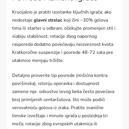
Krucijalno je pratiti izostanke ključnih igrača: ako
nedostaje
glavni strelac
koji čini ~30% golova
tima ili starter u odbrani, očekujte promenjen stil i
slabiju stabilnost; rotacije zbog napornog
rasporeda dodatno povećavaju neizvesnost kvota.
Kratkoročne suspenzije i povrede 48-72 sata pre
utakmice menjaju tržište.
Detaljno proverite tip povrede (mišićna kontra
površinska), istoriju oporavka i dostupnost
zamena-npr. odsustvo levog beka često povećava
broj primljenih centaršutova, što može podići
verovatnoću golova iz zraka. Pratite zvanične
timske izveštaje i minute igrača u poslednja tri
meča; rotacije zbog evropskih utakmica ili