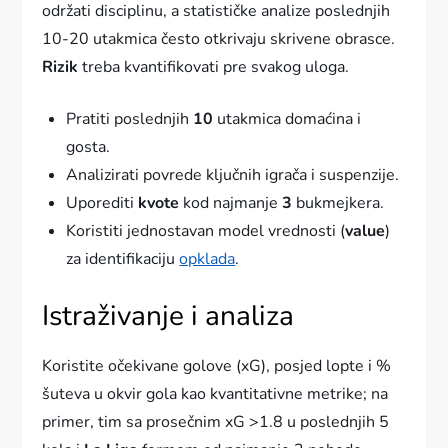
održati disciplinu, a statističke analize poslednjih
10-20 utakmica često otkrivaju skrivene obrasce.
Rizik
treba kvantifikovati pre svakog uloga.
Pratiti poslednjih
10
utakmica domaćina i
gosta.
Analizirati povrede ključnih igrača i suspenzije.
Uporediti
kvote
kod najmanje
3
bukmejkera.
Koristiti jednostavan model vrednosti (
value
)
za identifikaciju
opklada
.
Istraživanje i analiza
Koristite očekivane golove (xG), posjed lopte i %
šuteva u okvir gola kao kvantitativne metrike; na
primer, tim sa prosečnim xG >1.8 u poslednjih 5