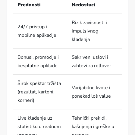
Prednosti
Nedostaci
Rizik zavisnosti i
24/7 pristup i
impulsivnog
mobilne aplikacije
klađenja
Bonusi, promocije i
Sakriveni uslovi i
besplatne opklade
zahtevi za rollover
Širok spektar tržišta
Varijabilne kvote i
(rezultat, kartoni,
ponekad loš value
korneri)
Live klađenje uz
Tehnički prekidi,
statistiku u realnom
kašnjenja i greške u