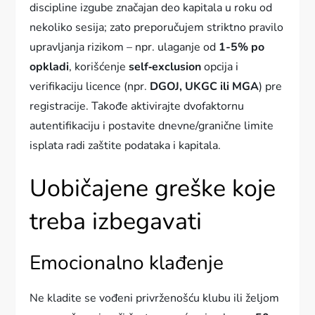
discipline izgube značajan deo kapitala u roku od
nekoliko sesija; zato preporučujem striktno pravilo
upravljanja rizikom – npr. ulaganje od
1-5% po
opkladi
, korišćenje
self‑exclusion
opcija i
verifikaciju licence (npr.
DGOJ, UKGC ili MGA
) pre
registracije. Takođe aktivirajte dvofaktornu
autentifikaciju i postavite dnevne/granične limite
isplata radi zaštite podataka i kapitala.
Uobičajene greške koje
treba izbegavati
Emocionalno klađenje
Ne kladite se vođeni privrženošću klubu ili željom