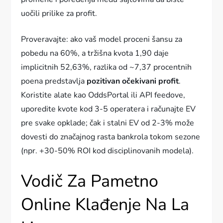
uočili prilike za profit.
Proveravajte: ako vaš model proceni šansu za
pobedu na 60%, a tržišna kvota 1,90 daje
implicitnih 52,63%, razlika od ~7,37 procentnih
poena predstavlja
pozitivan očekivani profit
.
Koristite alate kao OddsPortal ili API feedove,
uporedite kvote kod 3-5 operatera i računajte EV
pre svake opklade; čak i stalni EV od 2-3% može
dovesti do značajnog rasta bankrola tokom sezone
(npr. +30-50% ROI kod disciplinovanih modela).
Vodič Za Pametno
Online Klađenje Na La