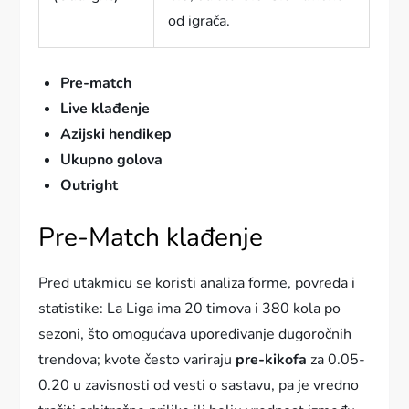
od igrača.
Pre-match
Live klađenje
Azijski hendikep
Ukupno golova
Outright
Pre-Match klađenje
Pred utakmicu se koristi analiza forme, povreda i
statistike: La Liga ima 20 timova i 380 kola po
sezoni, što omogućava upoređivanje dugoročnih
trendova; kvote često variraju
pre-kikofa
za 0.05-
0.20 u zavisnosti od vesti o sastavu, pa je vredno