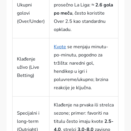
Ukupni
prosečno La Liga: ≈
2.6 gola
golovi
po meču
, često koristite
(Over/Under)
Over 2.5 kao standardnu
opkladu.
Kvote
se menjaju minutu-
po-minutu, pogodno za
Klađenje
tržišta: naredni gol,
uživo (Live
hendikep u igri i
Betting)
poluvreme/ukupno; brzina
reakcije je ključna.
Klađenje na prvaka ili strelca
Specijalni i
sezone; primer: favoriti na
long-term
titulu često imaju kvote
2.5-
(Outright)
4.0
, strelci
3.0-8.0
zavisno