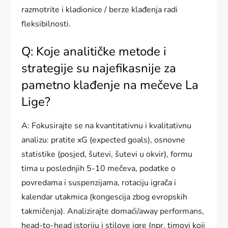
razmotrite i kladionice / berze klađenja radi
fleksibilnosti.
Q: Koje analitičke metode i
strategije su najefikasnije za
pametno klađenje na mečeve La
Lige?
A: Fokusirajte se na kvantitativnu i kvalitativnu
analizu: pratite xG (expected goals), osnovne
statistike (posjed, šutevi, šutevi u okvir), formu
tima u poslednjih 5-10 mečeva, podatke o
povredama i suspenzijama, rotaciju igrača i
kalendar utakmica (kongescija zbog evropskih
takmičenja). Analizirajte domaći/away performans,
head-to-head istoriju i stilove igre (npr. timovi koji