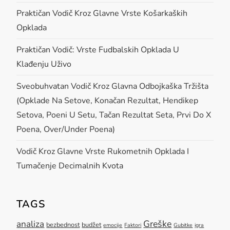
i
Praktičan Vodič Kroz Glavne Vrste Košarkaških
g
Opklada
a
Praktičan Vodič: Vrste Fudbalskih Opklada U
Klađenju Uživo
t
Sveobuhvatan Vodič Kroz Glavna Odbojkaška Tržišta
i
(opklade Na Setove, Konačan Rezultat, Hendikep
Setova, Poeni U Setu, Tačan Rezultat Seta, Prvi Do X
o
Poena, Over/under Poena)
n
Vodič Kroz Glavne Vrste Rukometnih Opklada I
Tumačenje Decimalnih Kvota
TAGS
Greške
analiza
bezbednost
budžet
emocije
Faktori
Gubitke
igra