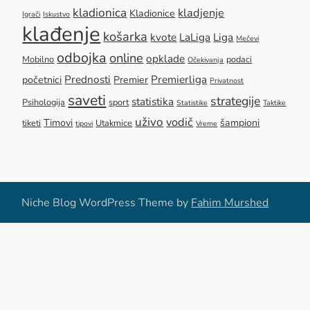
kladionica
kladjenje
Kladionice
Igrači
Iskustvo
klađenje
košarka
kvote
LaLiga
Liga
Mečevi
odbojka
online
opklade
Mobilno
podaci
Očekivanja
Prednosti
Premierliga
početnici
Premier
Privatnost
saveti
strategije
statistika
Psihologija
sport
Statistike
Taktike
uživo
vodič
Timovi
šampioni
tiketi
Utakmice
tipovi
Vreme
Niche Blog WordPress Theme by
Fahim Murshed