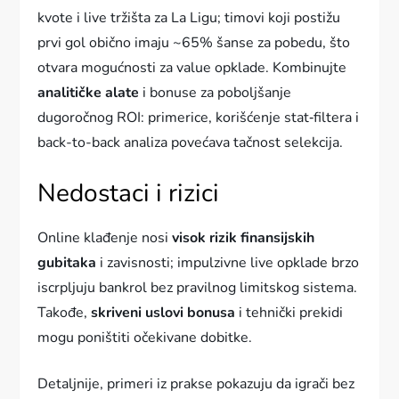
kvote i live tržišta za La Ligu; timovi koji postižu
prvi gol obično imaju ~65% šanse za pobedu, što
otvara mogućnosti za value opklade. Kombinujte
analitičke alate
i bonuse za poboljšanje
dugoročnog ROI: primerice, korišćenje stat‑filtera i
back-to-back analiza povećava tačnost selekcija.
Nedostaci i rizici
Online klađenje nosi
visok rizik finansijskih
gubitaka
i zavisnosti; impulzivne live opklade brzo
iscrpljuju bankrol bez pravilnog limitskog sistema.
Takođe,
skriveni uslovi bonusa
i tehnički prekidi
mogu poništiti očekivane dobitke.
Detaljnije, primeri iz prakse pokazuju da igrači bez