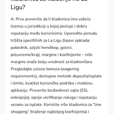
Ligu?
A: Prvo proverite da li kladionica ima važeću
licencu u jurisdikciji u kojoj posluje i dobru
reputaciju među korisnicima. Uporedite ponudu
tržišta specifičnih za La Ligu (tipovi opklada:
pobednik, azijski hendikep, golovi,
poluvreme/kraj), margine i koeficijente – niže
margine znače bolju vrednost za kladioničara.
Pregledajte uslove bonusa (wagering
requirements), dostupne metode depozita/isplate
i limite, kvalitet korisničke podrške i mobilnu
aplikaciju. Proverite bezbednost sajta (SSL
enkripcija), opcije verifikacije naloga i reputaciju
vezanu za isplate. Koristite više kladionica za “line
shopping” (traženje najboljeg koeficijenta) i