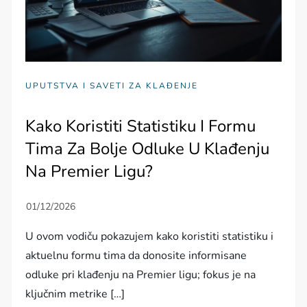
UPUTSTVA I SAVETI ZA KLAĐENJE
Kako Koristiti Statistiku I Formu
Tima Za Bolje Odluke U Klađenju
Na Premier Ligu?
U ovom vodiču pokazujem kako koristiti statistiku i
aktuelnu formu tima da donosite informisane
odluke pri klađenju na Premier ligu; fokus je na
ključnim metrike […]