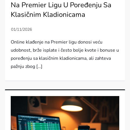
Na Premier Ligu U Poređenju Sa
Klasičnim Kladionicama
Online klađenje na Premier ligu donosi veću
udobnost, brže isplate i često bolje kvote i bonuse u
poređenju sa klasičnim kladionicama, ali zahteva
pažnju zbog […]