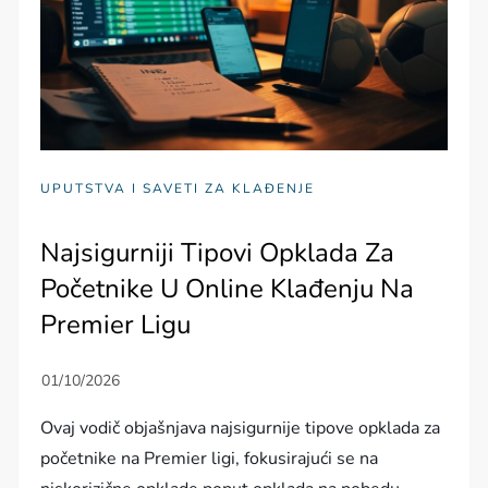
UPUTSTVA I SAVETI ZA KLAĐENJE
Najsigurniji Tipovi Opklada Za
Početnike U Online Klađenju Na
Premier Ligu
Ovaj vodič objašnjava najsigurnije tipove opklada za
početnike na Premier ligi, fokusirajući se na