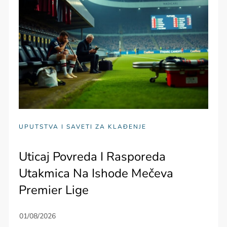
UPUTSTVA I SAVETI ZA KLAĐENJE
Uticaj Povreda I Rasporeda
Utakmica Na Ishode Mečeva
Premier Lige