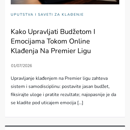
UPUTSTVA I SAVETI ZA KLAĐENJE
Kako Upravljati Budžetom I
Emocijama Tokom Online
Klađenja Na Premier Ligu
Upravljanje klađenjem na Premier ligu zahteva
sistem i samodisciplinu: postavite jasan budžet,
fiksirajte uloge i pratite rezultate; najopasnije je da
se kladite pod uticajem emocija […]