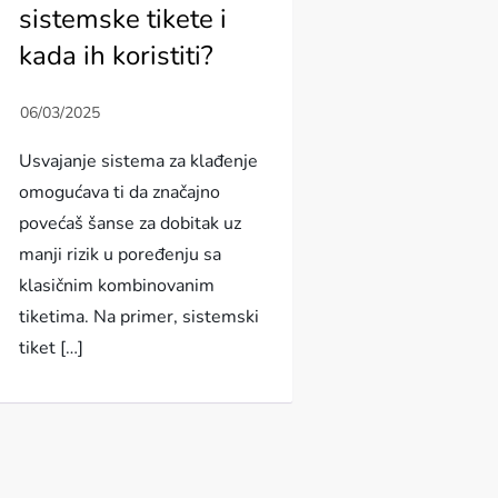
sistemske tikete i
kada ih koristiti?
Usvajanje sistema za klađenje
omogućava ti da značajno
povećaš šanse za dobitak uz
manji rizik u poređenju sa
klasičnim kombinovanim
tiketima. Na primer, sistemski
tiket […]