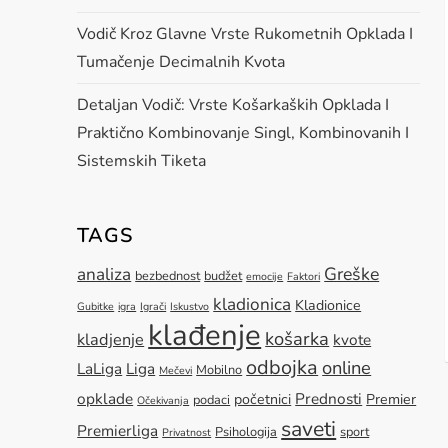
Vodič Kroz Glavne Vrste Rukometnih Opklada I
Tumačenje Decimalnih Kvota
Detaljan Vodič: Vrste Košarkaških Opklada I
Praktično Kombinovanje Singl, Kombinovanih I
Sistemskih Tiketa
TAGS
Greške
analiza
bezbednost
budžet
emocije
Faktori
kladionica
Kladionice
Gubitke
igra
Igrači
Iskustvo
klađenje
košarka
kladjenje
kvote
odbojka
online
LaLiga
Liga
Mobilno
Mečevi
opklade
Prednosti
početnici
Premier
podaci
Očekivanja
saveti
Premierliga
Psihologija
sport
Privatnost