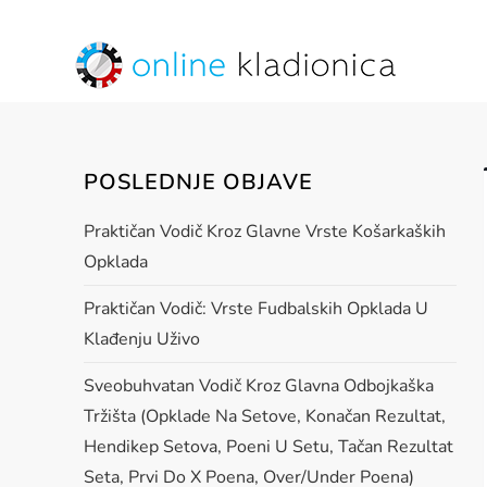
Skip
to
content
online kladionica
POSLEDNJE OBJAVE
Praktičan Vodič Kroz Glavne Vrste Košarkaških
Opklada
Praktičan Vodič: Vrste Fudbalskih Opklada U
Klađenju Uživo
Sveobuhvatan Vodič Kroz Glavna Odbojkaška
Tržišta (opklade Na Setove, Konačan Rezultat,
Hendikep Setova, Poeni U Setu, Tačan Rezultat
Seta, Prvi Do X Poena, Over/under Poena)