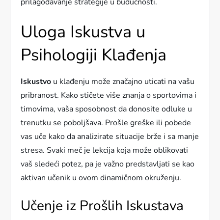
prilagođavanje strategije u budućnosti.
Uloga Iskustva u
Psihologiji Klađenja
Iskustvo
u klađenju može značajno uticati na vašu
pribranost. Kako stičete više znanja o sportovima i
timovima, vaša sposobnost da donosite odluke u
trenutku se poboljšava. Prošle greške ili pobede
vas uče kako da analizirate situacije brže i sa manje
stresa. Svaki meč je lekcija koja može oblikovati
vaš sledeći potez, pa je važno predstavljati se kao
aktivan učenik u ovom dinamičnom okruženju.
Učenje iz Prošlih Iskustava