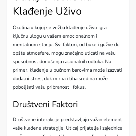
Klađenje Uživo
Okolina u kojoj se vežba klađenje uživo igra
ključnu ulogu u vašem emocionalnom i
mentalnom stanju. Svi faktori, od buke i gužve do
opšte atmosfere, mogu značajno uticati na vašu
sposobnost donošenja racionalnih odluka. Na
primer, klađenje u bučnom barovima može izazvati
dodatni stres, dok mirna i tiha sredina može
poboljšati vašu pribranost i fokus.
Društveni Faktori
Društvene interakcije predstavljaju važan element
vaše klađene strategije. Uticaj prijatelja i zajednice