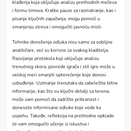
klađenja koja uključuje analizu prethodnih mečeva
i formu timova. Kratke pauze za razmatranje, kao i
pisanje ključnih zapažanja, mogu pomoći u
smanjenju stresa i omogućiti jasnoću misli.
Tehnike donošenja odluka nisu samo za ozbiljne
analitičare, već su korisne za svakog kladitelja.
Razvijanje protokola koji uključuje analizu
trenutnog skora, povrede igrača i stil igre može u
velikoj meri smanjiti opterećenje koje donosi
uzbuđenje. Uzimanje trenutaka da zabeležite bitne
informacije, kao što su ključni detalji sa terena,
može vam pomoći da zadržite pribranost i
donesete informisane odluke koje vode ka
uspehu. Takođe, refleksija na prethodne opklade
će vam omogućiti učenje iz iskustva i