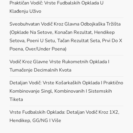
Praktičan Vodič: Vrste Fudbalskih Opklada U
i
Klađenju Uživo
g
Sveobuhvatan Vodič Kroz Glavna Odbojkaška Tržišta
(opklade Na Setove, Konačan Rezultat, Hendikep
a
Setova, Poeni U Setu, Tačan Rezultat Seta, Prvi Do X
t
Poena, Over/under Poena)
Vodič Kroz Glavne Vrste Rukometnih Opklada I
i
Tumačenje Decimalnih Kvota
o
Detaljan Vodič: Vrste Košarkaških Opklada I Praktično
n
Kombinovanje Singl, Kombinovanih I Sistemskih
Tiketa
Vrste Fudbalskih Opklada: Detaljan Vodič Kroz 1X2,
Hendikep, GG/NG I Više