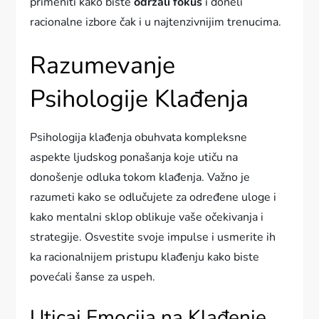
primeniti kako biste
održali fokus
i doneli
racionalne izborе čak i u najtenzivnijim trenucima.
Razumevanje
Psihologije Klađenja
Psihologija klađenja obuhvata kompleksne
aspekte ljudskog ponašanja koje utiču na
donošenje odluka tokom klađenja. Važno je
razumeti kako se odlučujete za određene uloge i
kako mentalni sklop oblikuje vaše očekivanja i
strategije. Osvestite svoje impulse i usmerite ih
ka racionalnijem pristupu klađenju kako biste
povećali šanse za uspeh.
Uticaj Emocija na Klađenje