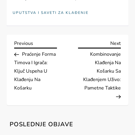
UPUTSTVA I SAVETI ZA KLAĐENJE
P
Previous
Next
Previous
Next
Post
Post
Praćenje Forma
Kombinovanje
o
Timova I Igrača:
Klađenja Na
s
Ključ Uspeha U
Košarku Sa
Klađenju Na
Klađenjem Uživo:
t
Košarku
Pametne Taktike
n
a
POSLEDNJE OBJAVE
v