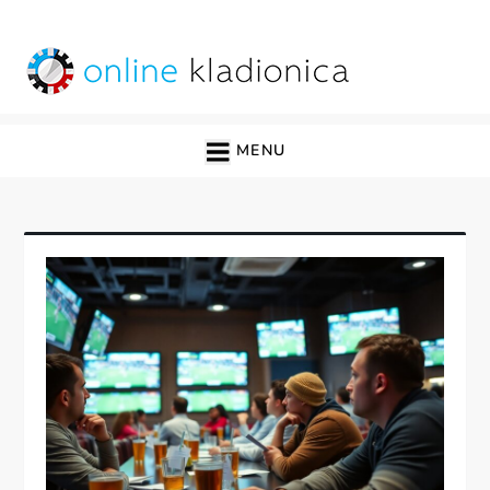
Skip
to
content
online kladionica
MENU