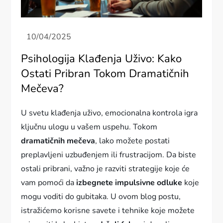
Psihologija Klađenja Uživo: Kako
Ostati Pribran Tokom Dramatičnih
Mečeva?
U svetu klađenja uživo, emocionalna kontrola igra
ključnu ulogu u vašem uspehu. Tokom
dramatičnih mečeva
, lako možete postati
preplavljeni uzbuđenjem ili frustracijom. Da biste
ostali pribrani, važno je razviti strategije koje će
vam pomoći da
izbegnete impulsivne odluke
koje
mogu voditi do gubitaka. U ovom blog postu,
istražićemo korisne savete i tehnike koje možete