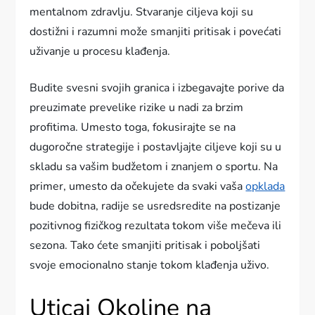
mentalnom zdravlju. Stvaranje ciljeva koji su
dostižni i razumni može smanjiti pritisak i povećati
uživanje u procesu klađenja.
Budite svesni svojih granica i izbegavajte porive da
preuzimate prevelike rizike u nadi za brzim
profitima. Umesto toga, fokusirajte se na
dugoročne strategije i postavljajte ciljeve koji su u
skladu sa vašim budžetom i znanjem o sportu. Na
primer, umesto da očekujete da svaki vaša
opklada
bude dobitna, radije se usredsredite na postizanje
pozitivnog fizičkog rezultata tokom više mečeva ili
sezona. Tako ćete smanjiti pritisak i poboljšati
svoje emocionalno stanje tokom klađenja uživo.
Uticaj Okoline na