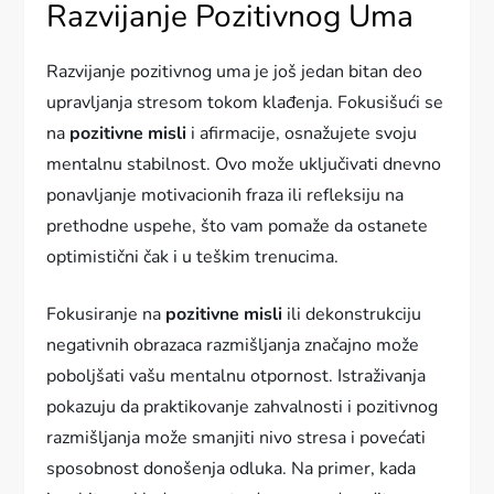
Razvijanje Pozitivnog Uma
Razvijanje pozitivnog uma je još jedan bitan deo
upravljanja stresom tokom klađenja. Fokusišući se
na
pozitivne misli
i afirmacije, osnažujete svoju
mentalnu stabilnost. Ovo može uključivati dnevno
ponavljanje motivacionih fraza ili refleksiju na
prethodne uspehe, što vam pomaže da ostanete
optimistični čak i u teškim trenucima.
Fokusiranje na
pozitivne misli
ili dekonstrukciju
negativnih obrazaca razmišljanja značajno može
poboljšati vašu mentalnu otpornost. Istraživanja
pokazuju da praktikovanje zahvalnosti i pozitivnog
razmišljanja može smanjiti nivo stresa i povećati
sposobnost donošenja odluka. Na primer, kada