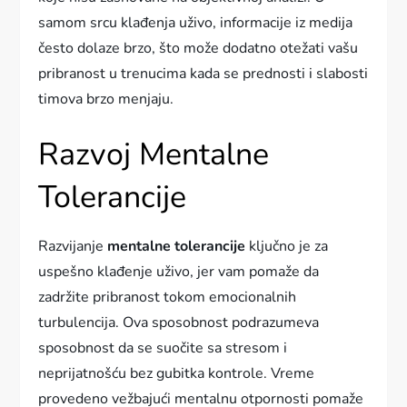
samom srcu klađenja uživo, informacije iz medija
često dolaze brzo, što može dodatno otežati vašu
pribranost u trenucima kada se prednosti i slabosti
timova brzo menjaju.
Razvoj Mentalne
Tolerancije
Razvijanje
mentalne tolerancije
ključno je za
uspešno klađenje uživo, jer vam pomaže da
zadržite pribranost tokom emocionalnih
turbulencija. Ova sposobnost podrazumeva
sposobnost da se suočite sa stresom i
neprijatnošću bez gubitka kontrole. Vreme
provedeno vežbajući mentalnu otpornosti pomaže