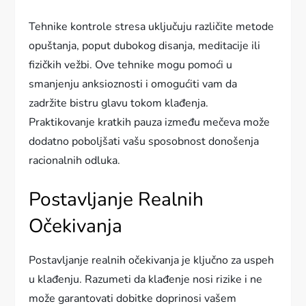
Tehnike kontrole stresa uključuju različite metode
opuštanja, poput dubokog disanja, meditacije ili
fizičkih vežbi. Ove tehnike mogu pomoći u
smanjenju anksioznosti i omogućiti vam da
zadržite bistru glavu tokom klađenja.
Praktikovanje kratkih pauza između mečeva može
dodatno poboljšati vašu sposobnost donošenja
racionalnih odluka.
Postavljanje Realnih
Očekivanja
Postavljanje realnih očekivanja je ključno za uspeh
u klađenju. Razumeti da klađenje nosi rizike i ne
može garantovati dobitke doprinosi vašem