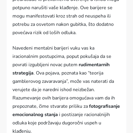
potpuno narušiti vaše klađenje. Ove barijere se
mogu manifestovati kroz strah od neuspeha ili
potrebu za osvetom nakon gubitka, što dodatno
povećava rizik od loših odluka.
Navedeni mentalni barijeri vuku vas ka
iracionalnim postupcima, poput pokušaja da se
povrati izgubljeni novac putem
rudimentarnih
strategija
. Ova pojava, poznata kao “teorija
gamblerovog zavaravanja”, može vas naterati da
verujete da je naredni ishod neizbežan.
Razumevanje ovih barijera omogućava vam da ih
prepoznate, čime stvarate priliku za
fotografisanje
emocionalnog stanja
i postizanje racionalnijih
odluka koje podržavaju dugoročni uspeh u
klađenju.