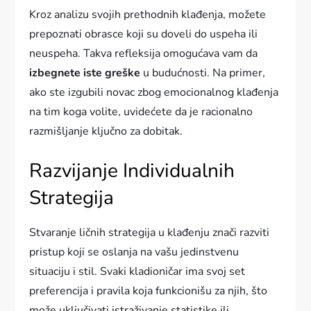
Kroz analizu svojih prethodnih klađenja, možete
prepoznati obrasce koji su doveli do uspeha ili
neuspeha. Takva refleksija omogućava vam da
izbegnete iste greške
u budućnosti. Na primer,
ako ste izgubili novac zbog emocionalnog klađenja
na tim koga volite, uvidećete da je racionalno
razmišljanje ključno za dobitak.
Razvijanje Individualnih
Strategija
Stvaranje ličnih strategija u klađenju znači razviti
pristup koji se oslanja na vašu jedinstvenu
situaciju i stil. Svaki kladioničar ima svoj set
preferencija i pravila koja funkcionišu za njih, što
može uključivati istraživanje statistike ili