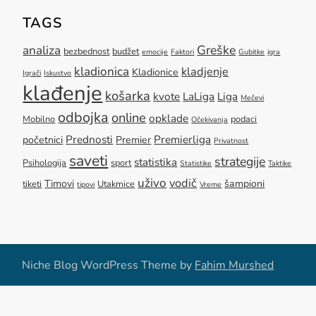
TAGS
Greške
analiza
bezbednost
budžet
emocije
Faktori
Gubitke
igra
kladionica
kladjenje
Kladionice
Igrači
Iskustvo
klađenje
košarka
kvote
LaLiga
Liga
Mečevi
odbojka
online
opklade
Mobilno
podaci
Očekivanja
Prednosti
Premierliga
početnici
Premier
Privatnost
saveti
strategije
statistika
Psihologija
sport
Statistike
Taktike
uživo
vodič
Timovi
šampioni
tiketi
Utakmice
tipovi
Vreme
Niche Blog WordPress Theme by
Fahim Murshed