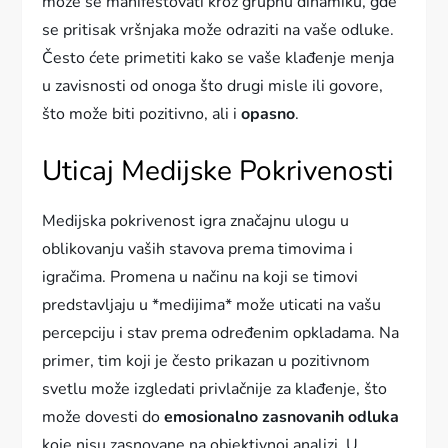
može se manifestovati kroz grupnu dinamiku, gde
se pritisak vršnjaka može odraziti na vaše odluke.
Često ćete primetiti kako se vaše klađenje menja
u zavisnosti od onoga što drugi misle ili govore,
što može biti pozitivno, ali i
opasno
.
Uticaj Medijske Pokrivenosti
Medijska pokrivenost igra značajnu ulogu u
oblikovanju vaših stavova prema timovima i
igračima. Promena u načinu na koji se timovi
predstavljaju u *medijima* može uticati na vašu
percepciju i stav prema određenim opkladama. Na
primer, tim koji je često prikazan u pozitivnom
svetlu može izgledati privlačnije za klađenje, što
može dovesti do
emosionalno zasnovanih odluka
koje nisu zasnovane na objektivnoj analizi. U