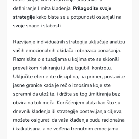
definiranje limita klađenja.
Prilagodite svoje
strategije
kako biste se u potpunosti oslanjali na
svoje snage i slabosti.
Razvijanje individualnih strategija uključuje analizu
vaših emocionalnih okidača i obrazaca ponašanja.
Razmislite o situacijama u kojima ste se sklonili
prevelikom riskiranju ili ste izgubili kontrolu.
Uključite elemente disciplina; na primer, postavite
jasne granice kada je reč o iznosima koje ste
spremni da uložite, i držite se tog limitiranja bez
obzira na tok meča. Korišćenjem alata kao što su
dnevnik klađenja ili strategije postavljanja ciljeva,
možete osigurati da vaša klađenja budu racionalna
i kalkulisana, a ne vođena trenutnim emocijama.