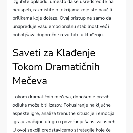
izgubite opkladu, umesto da se usredsredite na
neuspeh, razmislite o lekcijama koje ste naučili i
prilikama koje dolaze. Ovaj pristup ne samo da
unapređuje vašu emocionalnu stabilnost već i
poboljšava dugoročne rezultate u klađenju.
Saveti za Klađenje
Tokom Dramatičnih
Mečeva
Tokom dramatičnih mečeva, donošenje pravih
odluka može biti izazov. Fokusiranje na ključne
aspekte igre, analiza trenutne situacije i emocija
igraju značajnu ulogu u povećanju šansi za uspeh.
U ovoj sekciji predstavićemo strategije koje će