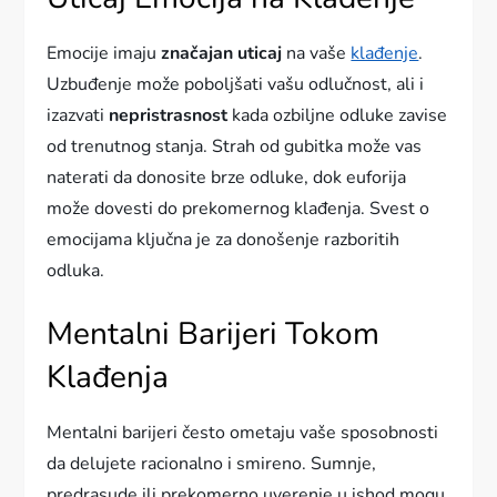
Emocije imaju
značajan uticaj
na vaše
klađenje
.
Uzbuđenje može poboljšati vašu odlučnost, ali i
izazvati
nepristrasnost
kada ozbiljne odluke zavise
od trenutnog stanja. Strah od gubitka može vas
naterati da donosite brze odluke, dok euforija
može dovesti do prekomernog klađenja. Svest o
emocijama ključna je za donošenje razboritih
odluka.
Mentalni Barijeri Tokom
Klađenja
Mentalni barijeri često ometaju vaše sposobnosti
da delujete racionalno i smireno. Sumnje,
predrasude ili prekomerno uverenje u ishod mogu